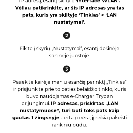
IP adresą, esantį skiltyje
‘Interface WLAN’.
Vėliau patikrinkite, ar šis IP adresas yra tas
pats, kuris yra skiltyje ‘Tinklas’ > ‘LAN
nustatymai’.
Eikite į skyrių „Nustatymai“, esantį dešinėje
šoninėje juostoje.
Pasiekite kairėje meniu esančią parinktį „Tinklas“
ir prisijunkite prie to paties belaidžio tinklo, kuris
buvo naudojamas e-Charger Trydan
prijungimui.
IP adresas, priskirtas „LAN
nustatymuose“, turi būti toks pats kaip
gautas 1 žingsnyje
. Jei taip nėra, jį reikia pakeisti
rankiniu būdu.