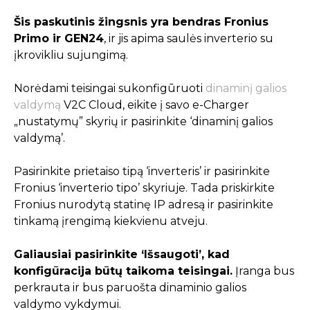
Šis paskutinis žingsnis yra bendras Fronius
Primo ir GEN24
, ir jis apima saulės inverterio su
įkrovikliu sujungimą.
Norėdami teisingai sukonfigūruoti
dinaminį galios
valdymą
V2C Cloud, eikite į savo e-Charger
„nustatymų” skyrių ir pasirinkite ‘dinaminį galios
valdymą’.
Pasirinkite prietaiso tipą ‘inverteris’ ir pasirinkite
Fronius ‘inverterio tipo’ skyriuje. Tada priskirkite
Fronius nurodytą statinę IP adresą ir pasirinkite
tinkamą įrengimą kiekvienu atveju.
Galiausiai pasirinkite ‘Išsaugoti’, kad
konfigūracija būtų taikoma teisingai.
Įranga bus
perkrauta ir bus paruošta dinaminio galios
valdymo vykdymui.