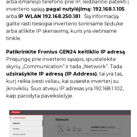
arba išmaniojo telefono prie IP, leidžiančio patekti į
inverterio sąsają
pagal nutylėjimą: 192.168.1.105
arba
IP WLAN 192.168.250.181
. Šią informaciją
galite rasti tiesiogiai inverterio šoniniame lipduke
arba atlikite IP skenavimą, kuris yra vietiniame
tinkle.
Patikrinkite Fronius GEN24 keitiklio IP adresą
Prisijungę prie inverterio sąsajos, spustelėkite
skyrių „Communication“ ir tada „Network“. Tada
užsirašykite IP adresą (IP Address)
, tai yra tas,
kurį reikia įvesti vėliau, kai susiesite inverterį su
įkrovikliu. Šiuo atveju IP adresas yra 192.168.1.102,
kaip parodyta paveikslėlyje.