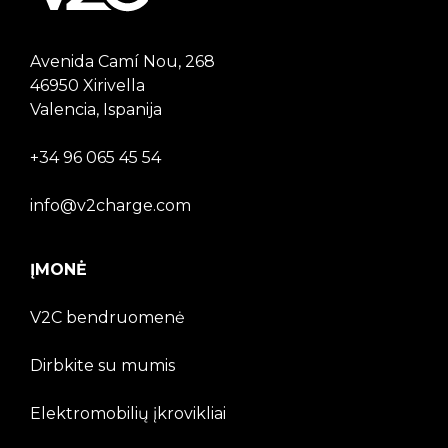
Avenida Camí Nou, 268
46950 Xirivella
Valencia, Ispanija
+34 96 065 45 54
info@v2charge.com
ĮMONĖ
V2C bendruomenė
Dirbkite su mumis
Elektromobilių įkrovikliai