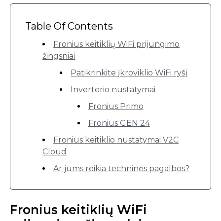
Table Of Contents
Fronius keitiklių WiFi prijungimo
žingsniai
Patikrinkite įkroviklio WiFi ryšį
Inverterio nustatymai
Fronius Primo
Fronius GEN 24
Fronius keitiklio nustatymai V2C
Cloud
Ar jums reikia techninės pagalbos?
Fronius keitiklių WiFi