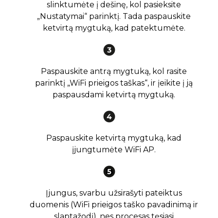
slinktumėte į dešinę, kol pasieksite
„Nustatymai“ parinktį. Tada paspauskite
ketvirtą mygtuką, kad patektumėte.
Paspauskite antrą mygtuką, kol rasite
parinktį „WiFi prieigos taškas“, ir įeikite į ją
paspausdami ketvirtą mygtuką.
Paspauskite ketvirtą mygtuką, kad
įjungtumėte WiFi AP.
Įjungus, svarbu užsirašyti pateiktus
duomenis (WiFi prieigos taško pavadinimą ir
slaptažodį), nes procesas tęsiasi