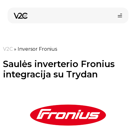
Pereiti
prie
turinio
V2C
»
Inversor Fronius
Saulės inverterio Fronius
integracija su Trydan