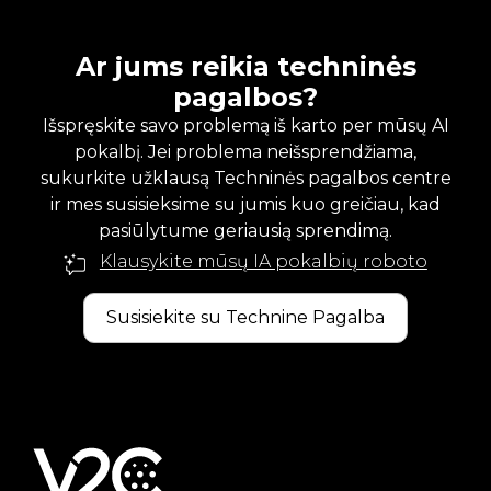
Ar jums reikia techninės
pagalbos?
Išspręskite savo problemą iš karto per mūsų AI
pokalbį. Jei problema neišsprendžiama,
sukurkite užklausą Techninės pagalbos centre
ir mes susisieksime su jumis kuo greičiau, kad
pasiūlytume geriausią sprendimą.
Klausykite mūsų IA pokalbių roboto
Susisiekite su Technine Pagalba