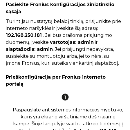
Pasiekite Fronius konfigūracijos žiniatinklio
sąsają
Turint jau nustatytą belaidį tinklą, prisijunkite prie
interneto naršyklės ir įveskite šią adresą:
192.168.250.181
. Jei bus prašoma prisijungimo
duomenų, įveskite
vartotojas: admin
ir
slaptažodis: admin
. Jei prisijungti nepavyksta,
susisiekite su montuotoju arba, jei to nėra, su
įmone Fronius, kuri suteiks vienkartinį slaptažodį.
Prieškonfigūracija per Fronius interneto
portalą
Paspauskite ant sistemos informacijos mygtuko,
kuris yra ekrano viršutiniame dešiniajame
kampe. Šioje langelyje svarbu atkreipti dėmesį į