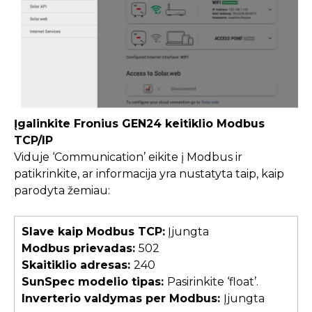
Įgalinkite Fronius GEN24 keitiklio Modbus
TCP/IP
Viduje ‘Communication’ eikite į Modbus ir
patikrinkite, ar informacija yra nustatyta taip, kaip
parodyta žemiau:
Slave kaip Modbus TCP:
Įjungta
Modbus prievadas:
502
Skaitiklio adresas:
240
SunSpec modelio tipas:
Pasirinkite ‘float’.
Inverterio valdymas per Modbus:
Įjungta