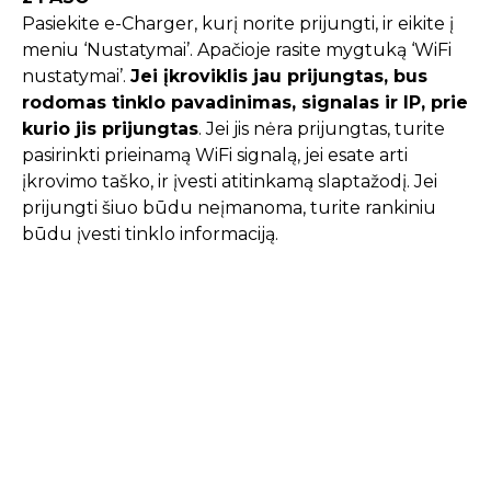
Pasiekite e-Charger, kurį norite prijungti, ir eikite į
meniu ‘Nustatymai’. Apačioje rasite mygtuką ‘WiFi
nustatymai’.
Jei įkroviklis jau prijungtas, bus
rodomas tinklo pavadinimas, signalas ir IP, prie
kurio jis prijungtas
. Jei jis nėra prijungtas, turite
pasirinkti prieinamą WiFi signalą, jei esate arti
įkrovimo taško, ir įvesti atitinkamą slaptažodį. Jei
prijungti šiuo būdu neįmanoma, turite rankiniu
būdu įvesti tinklo informaciją.