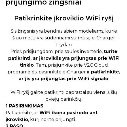
prijungimo žingsniai
Patikrinkite įkroviklio WiFi ryšį
Šis žingsnis yra bendras abiem modeliams, kurie
šiuo metu yra suderinami su mūsų e-Charger
Trydan.
Prieš prisijungdami prie saulės inverterio,
turite
patikrinti, ar įkroviklis yra prijungtas prie WiFi
tinklo
. Tam, prisijunkite prie V2C Cloud
programėlės, pasirinkite e-Charger ir
patikrinkite,
ar jis yra prijungtas prie WiFi signalo
.
WiFi ryšį galite patikrinti paprastai su viena iš šių
dviejų parinkčių:
1 PASIRINKIMAS
Patikrinkite, ar
WiFi ikona pasirodo ant
įkroviklio
, kurį norite prijungti.
2 PASO