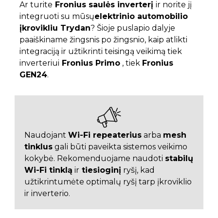
Ar turite
Fronius saulės inverterį
ir norite jį
integruoti su mūsų
elektrinio automobilio
įkrovikliu Trydan
? Šioje puslapio dalyje
paaiškiname žingsnis po žingsnio, kaip atlikti
integraciją ir užtikrinti teisingą veikimą tiek
inverteriui
Fronius Primo
, tiek
Fronius
GEN24
.
Naudojant
Wi-Fi repeaterius
arba
mesh
tinklus
gali būti paveikta sistemos veikimo
kokybė. Rekomenduojame naudoti
stabilų
Wi-Fi tinklą
ir
tiesioginį
ryšį, kad
užtikrintumėte optimalų ryšį tarp įkroviklio
ir inverterio.