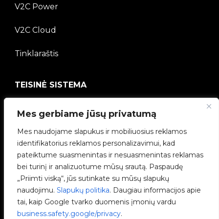
V2C Power
V2C Cloud
Tinklaraštis
TEISINĖ SISTEMA
Privatumo politika
Mes gerbiame jūsų privatumą
Teisinė informacija
Mes naudojame slapukus ir mobiliuosius reklamos
identifikatorius reklamos personalizavimui, kad
Slapukų politika
pateiktume suasmenintas ir nesuasmenintas reklamas
bei turinį ir analizuotume mūsų srautą. Paspaudę
Etikos kanalas
„Priimti viską“, jūs sutinkate su mūsų slapukų
naudojimu.
Slapukų politika
. Daugiau informacijos apie
Kokybės politika
tai, kaip Google tvarko duomenis įmonių vardu
business.safety.google/privacy
.