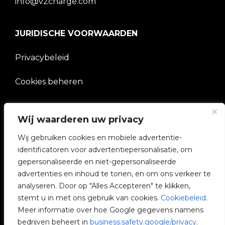
info@v2charge.com
JURIDISCHE VOORWAARDEN
Privacybeleid
Cookies beheren
BEDRIJF
Wij waarderen uw privacy
V2C Gemeenschap
Wij gebruiken cookies en mobiele advertentie-
identificatoren voor advertentiepersonalisatie, om
e-Chargers
gepersonaliseerde en niet-gepersonaliseerde
advertenties en inhoud te tonen, en om ons verkeer te
V2C Cloud
analyseren. Door op "Alles Accepteren" te klikken,
stemt u in met ons gebruik van cookies.
Cookiebeleid
.
V2C Payments
Meer informatie over hoe Google gegevens namens
bedrijven beheert in
business.safety.google/privacy
.