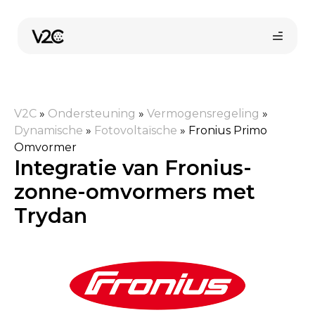
Ga
naar
de
inhoud
V2C
»
Ondersteuning
»
Vermogensregeling
»
Dynamische
»
Fotovoltaïsche
»
Fronius Primo
Omvormer
Integratie van Fronius-
zonne-omvormers met
Online kopen
Trydan