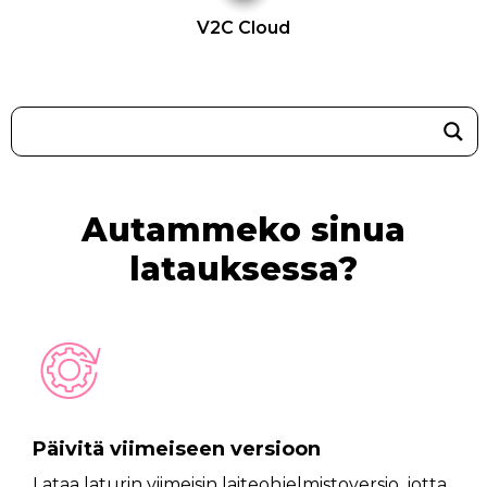
V2C Cloud
Autammeko sinua
latauksessa?
Päivitä viimeiseen versioon
Lataa laturin viimeisin laiteohjelmistoversio, jotta