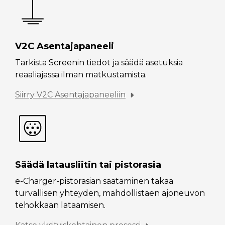
V2C Asentajapaneeli
Tarkista Screenin tiedot ja säädä asetuksia
reaaliajassa ilman matkustamista.
Siirry V2C Asentajapaneeliin
Säädä latausliitin tai pistorasia
e-Charger-pistorasian säätäminen takaa
turvallisen yhteyden, mahdollistaen ajoneuvon
tehokkaan lataamisen.