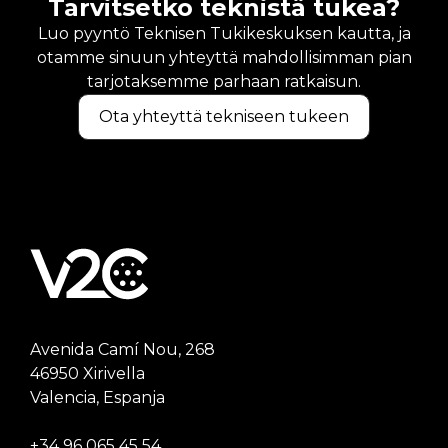
Tarvitsetko teknistä tukea?
Luo pyyntö Teknisen Tukikeskuksen kautta, ja
otamme sinuun yhteyttä mahdollisimman pian
tarjotaksemme parhaan ratkaisun.
Ota yhteyttä tekniseen tukeen
Avenida Camí Nou, 268
46950 Xirivella
Valencia, Espanja
+34 96 065 45 54