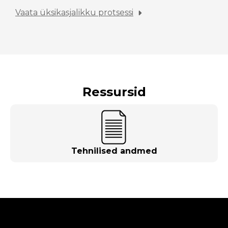
Vaata üksikasjalikku protsessi
Ressursid
Tehnilised andmed