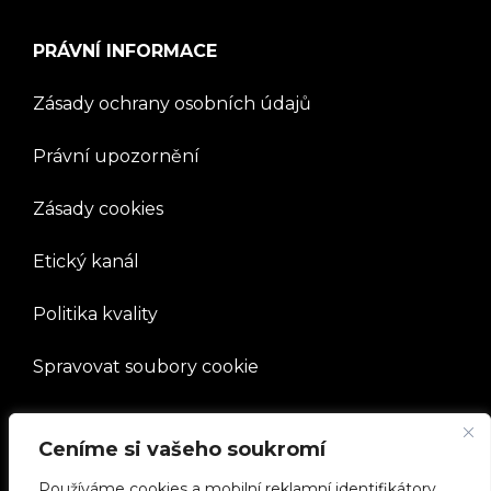
PRÁVNÍ INFORMACE
Zásady ochrany osobních údajů
Právní upozornění
Zásady cookies
Etický kanál
Politika kvality
Spravovat soubory cookie
SPOLEČNOST
Ceníme si vašeho soukromí
Pracovat s námi
Používáme cookies a mobilní reklamní identifikátory