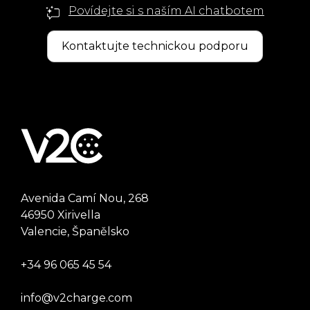
Povídejte si s naším AI chatbotem
Kontaktujte technickou podporu
Avenida Camí Nou, 268
46950 Xirivella
Valencie, Španělsko
+34 96 065 45 54
info@v2charge.com