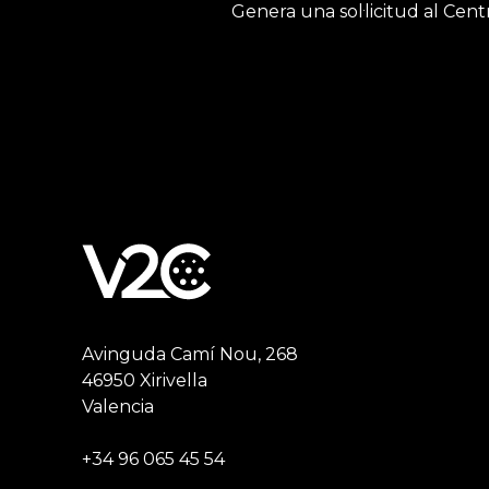
Genera una sol·licitud al Cen
Avinguda Camí Nou, 268
46950 Xirivella
Valencia
+34 96 065 45 54