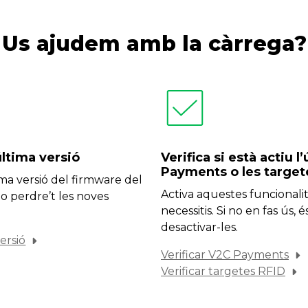
Us ajudem amb la càrrega?
última versió
Verifica si està actiu l
Payments o les target
ima versió del firmware del
Activa aquestes funcionali
o perdre’t les noves
necessitis. Si no en fas ús,
desactivar-les.
versió
Verificar V2C Payments
Verificar targetes RFID