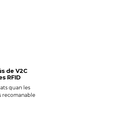
’ús de V2C
es RFID
tats quan les
 és recomanable