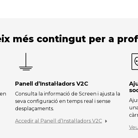
ix més contingut per a prof
Panell d’Instal·ladors V2C
Aj
so
een
Consulta la informació de Screen i ajusta la
Aju
seva configuració en temps real i sense
una
desplaçaments.
càr
Accedir al Panell d’Instal·ladors V2C
Veu