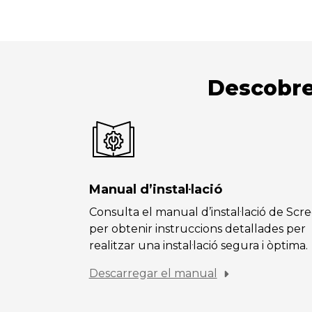
Descobre
Manual d’instal·lació
Consulta el manual d’instal·lació de Scr
per obtenir instruccions detallades per
realitzar una instal·lació segura i òptima.
Descarregar el manual