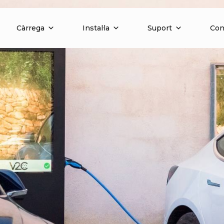
Càrrega
Instal·la
Suport
Con