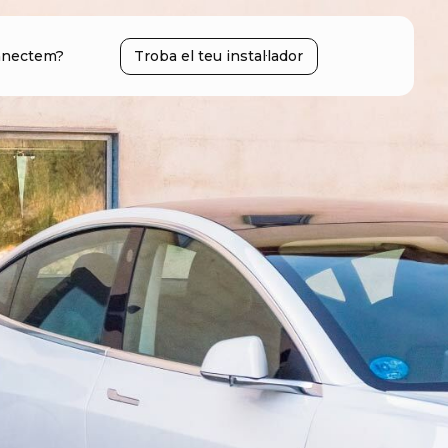
nectem?
Troba el teu instal·lador