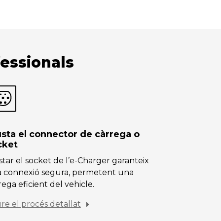
essionals
usta el connector de càrrega o
cket
star el socket de l’e-Charger garanteix
 connexió segura, permetent una
rega eficient del vehicle.
re el procés detallat