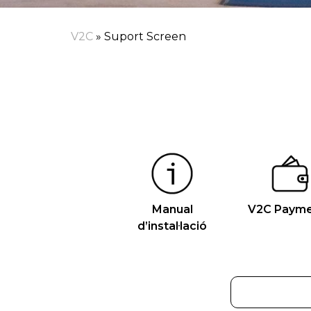
V2C
»
Suport Screen
Manual
V2C Payme
d’instal·lació