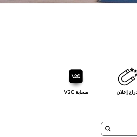
دراج إعلان
سحابة V2C