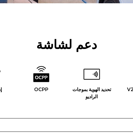
دعم لشاشة
تحديد الهوية بموجات
OCPP
إ
الراديو