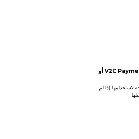
تحقق مما إذا كانت خدمة V2C Payments أو
 لاستخدامها. إذا لم
لها.