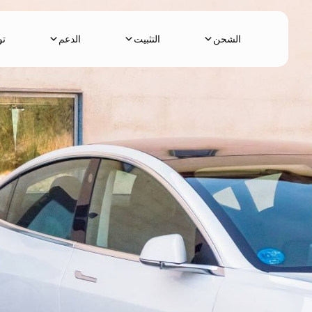
نتقل
لى
الشحن
التثبيت
الدعم
تو
لمحتوى