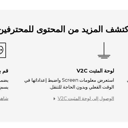
كتشف المزيد من المحتوى للمحترفين
لوحة المثبت V2C
قم ب
ى
استعرض معلومات Screen واضبط إعداداتها في
الوقت الفعلي وبدون الحاجة للتنقل.
يسمح
الوصول إلى لوحة المثبت V2C
شاهد 