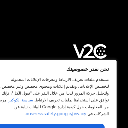
نحن نقدر خصوصيتك
Avenida Camí Nou, 268
نستخدم ملفات تعريف الارتباط ومعرفات الإعلانات المحمولة
46950 Xirivella
لتخصيص الإعلانات، وتقديم إعلانات ومحتوى مخصص وغير مخصص،
فالنسيا، إسبانيا
ولتحليل حركة المرور لدينا. من خلال النقر على "قبول الكل"، فإنك
توافق على استخدامنا لملفات تعريف الارتباط.
سياسة الكوكيز
. مزيد
+34 96 065 45 54
من المعلومات حول كيفية إدارة Google للبيانات نيابة عن
الشركات في
business.safety.google/privacy
.
info@v2charge.com