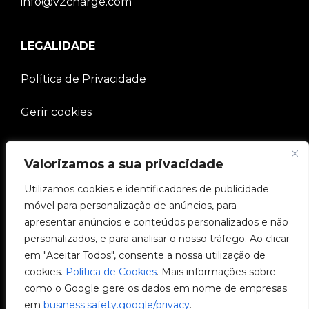
info@v2charge.com
LEGALIDADE
Política de Privacidade
Gerir cookies
EMPRESA
Valorizamos a sua privacidade
Comunidade V2C
Utilizamos cookies e identificadores de publicidade
móvel para personalização de anúncios, para
e-Chargers
apresentar anúncios e conteúdos personalizados e não
personalizados, e para analisar o nosso tráfego. Ao clicar
V2C Cloud
em "Aceitar Todos", consente a nossa utilização de
cookies.
Política de Cookies
. Mais informações sobre
V2C Payments
como o Google gere os dados em nome de empresas
em
business.safety.google/privacy
.