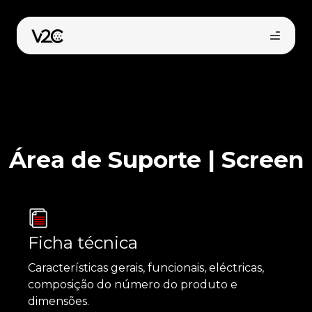
Saltar
para
o
conteúdo
Área de Suporte | Screen
Loja online
Ficha técnica
Encontre o seu instalador
Características gerais, funcionais, eléctricas,
composição do número do produto e
dimensões.