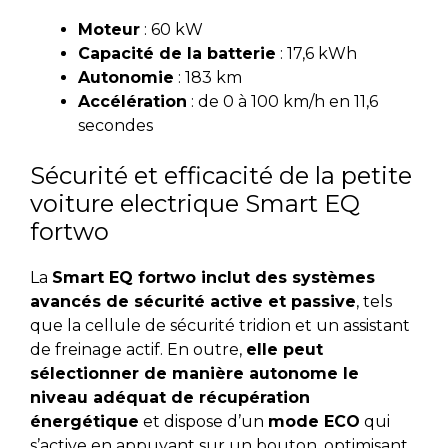
Moteur
: 60 kW
Capacité de la batterie
: 17,6 kWh
Autonomie
: 183 km
Accélération
: de 0 à 100 km/h en 11,6
secondes
Sécurité et efficacité de la petite
voiture electrique Smart EQ
fortwo
La
Smart EQ fortwo inclut des systèmes
avancés de sécurité active et passive
, tels
que la cellule de sécurité tridion et un assistant
de freinage actif. En outre,
elle peut
sélectionner de manière autonome le
niveau adéquat de récupération
énergétique
et dispose d’un
mode ECO
qui
s’active en appuyant sur un bouton, optimisant