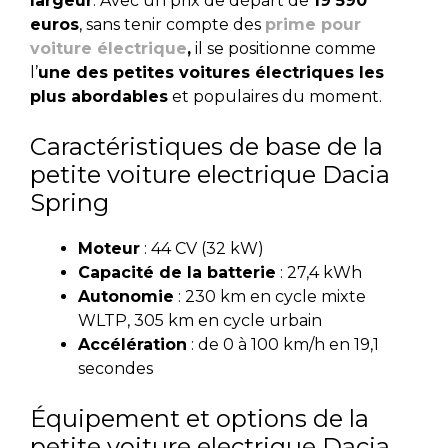
largeur
. Avec un prix de départ de
19 590
euros
, sans tenir compte des
prime pour
voiture électrique
,
il se positionne comme
l’
une des petites voitures électriques les
plus abordables
et populaires du moment.
Caractéristiques de base de la
petite voiture electrique Dacia
Spring
Moteur
: 44 CV (32 kW)
Capacité de la batterie
: 27,4 kWh
Autonomie
: 230 km en cycle mixte
WLTP, 305 km en cycle urbain
Accélération
: de 0 à 100 km/h en 19,1
secondes
Équipement et options de la
petite voiture electrique Dacia