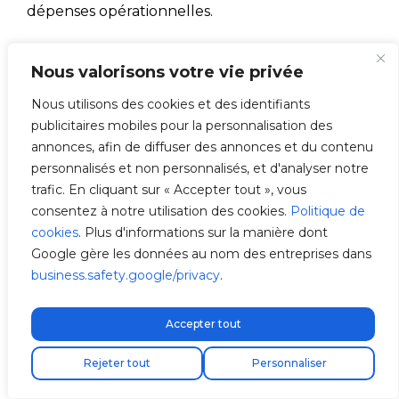
dépenses opérationnelles.
Nous valorisons votre vie privée
Nous utilisons des cookies et des identifiants
publicitaires mobiles pour la personnalisation des
annonces, afin de diffuser des annonces et du contenu
personnalisés et non personnalisés, et d'analyser notre
trafic. En cliquant sur « Accepter tout », vous
consentez à notre utilisation des cookies.
Politique de
cookies
. Plus d'informations sur la manière dont
Google gère les données au nom des entreprises dans
business.safety.google/privacy
.
Considérations clés lors de
l’achat d’une petite voiture
Accepter tout
électrique
Livraison express gratuite !
Rejeter tout
Personnaliser
Avant de prendre votre décision d’achat,
il est
important de prendre en compte certains