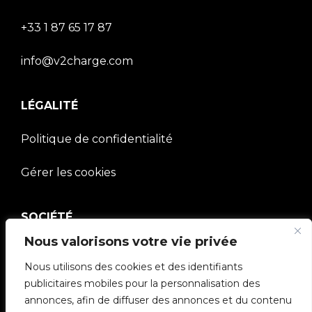
+33 1 87 65 17 87
info@v2charge.com
LÉGALITÉ
Politique de confidentialité
Gérer les cookies
SOCIÉTÉ
Nous valorisons votre vie privée
Communauté V2C
Nous utilisons des cookies et des identifiants
e-Chargers
publicitaires mobiles pour la personnalisation des
annonces, afin de diffuser des annonces et du contenu