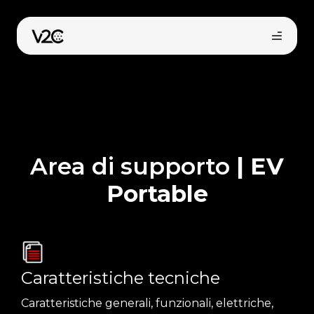
Vai
al
contenuto
Area di supporto
| EV
Portable
Shop online
Trova il tuo installatore
Caratteristiche tecniche
Caratteristiche generali, funzionali, elettriche,