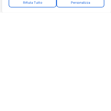
Rifiuta Tutto
Personalizza
Senza pratiche
bancarie
Completamente configurato per iniziare a
ricevere pagamenti dal primo giorno.
Condizioni di
servizio interessanti