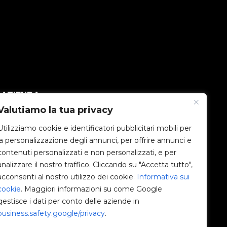
AZIENDA
Valutiamo la tua privacy
V2C Community
Utilizziamo cookie e identificatori pubblicitari mobili per
la personalizzazione degli annunci, per offrire annunci e
e-Chargers
contenuti personalizzati e non personalizzati, e per
analizzare il nostro traffico. Cliccando su "Accetta tutto",
V2C Cloud
acconsenti al nostro utilizzo dei cookie.
Informativa sui
cookie
. Maggiori informazioni su come Google
V2C Payments
gestisce i dati per conto delle aziende in
business.safety.google/privacy
.
Blog