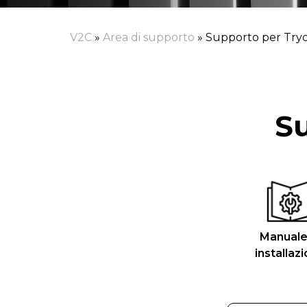
V2C
»
Area di supporto
»
Supporto per Try
Su
Manuale
installaz