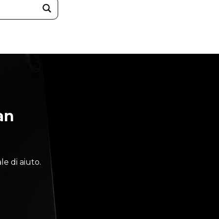
an
e di aiuto.