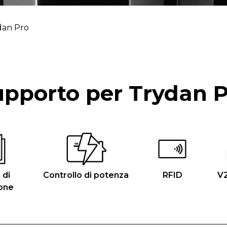
dan Pro
pporto per Trydan 
 di
Controllo di potenza
RFID
V
ione