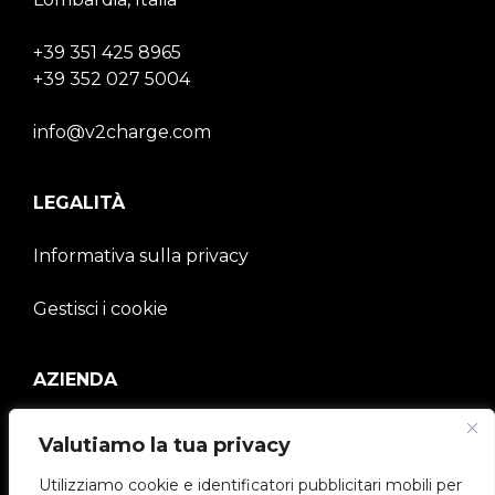
+39 351 425 8965
+39 352 027 5004
info@v2charge.com
LEGALITÀ
Informativa sulla privacy
Gestisci i cookie
AZIENDA
V2C Community
Valutiamo la tua privacy
e-Chargers
Utilizziamo cookie e identificatori pubblicitari mobili per