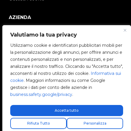
AZIENDA
V2C Community
Valutiamo la tua privacy
e-Chargers
Utilizziamo cookie e identificatori pubblicitari mobili per
la personalizzazione degli annunci, per offrire annunci e
V2C Cloud
contenuti personalizzati e non personalizzati, e per
analizzare il nostro traffico. Cliccando su "Accetta tutto",
V2C Payments
acconsenti al nostro utilizzo dei cookie.
Informativa sui
cookie
. Maggiori informazioni su come Google
Blog
gestisce i dati per conto delle aziende in
business.safety.google/privacy
.
V2C Affiliate Program
Accetta tutto
Spedizione express gratuita!
Rifiuta Tutto
Personalizza
V2C © 2026 All rights reserved.