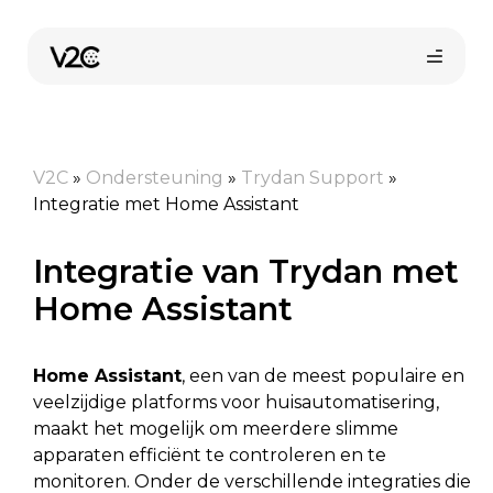
Ga
naar
de
inhoud
V2C
»
Ondersteuning
»
Trydan Support
»
Integratie met Home Assistant
Integratie van Trydan met
Home Assistant
Online kopen
Home Assistant
, een van de meest populaire en
veelzijdige platforms voor huisautomatisering,
maakt het mogelijk om meerdere slimme
apparaten efficiënt te controleren en te
monitoren. Onder de verschillende integraties die