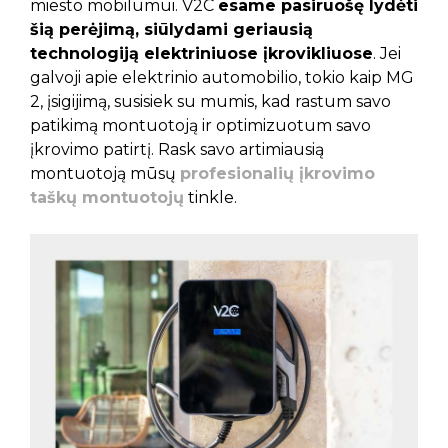
miesto mobilumui. V2C
esame pasiruošę lydėti
šią perėjimą, siūlydami geriausią
technologiją elektriniuose įkrovikliuose
. Jei
galvoji apie elektrinio automobilio, tokio kaip MG
2, įsigijimą, susisiek su mumis, kad rastum savo
patikimą montuotoją ir optimizuotum savo
įkrovimo patirtį. Rask savo artimiausią
montuotoją mūsų
profesionalių įkrovimo
taškų montuotojų
tinkle.