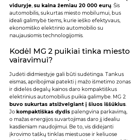
viduryje
,
su kaina žemiau 20 000 eurų
. Šis
automobilis, sukurtas miesto mobilumui, bus
ideali galimybė tiems, kurie ieško efektyvaus,
ekonomiško elektrinio automobilio su
naujausiomis technologijomis.
Kodėl MG 2 puikiai tinka miesto
vairavimui?
Judėti didmiestyje gali būti sudėtinga. Tankus
eismas, apribojimai patekti į mažo išmetimo zonas
ir didelės degalų kainos daro kompaktiškus
elektrinius automobilius puikia galimybe. MG 2
buvo sukurtas atsižvelgiant į šiuos iššūkius
.
Jo
kompaktiškas dydis
palengvina parkavimą,
o mažas energijos suvartojimas daro jį idealiu
kasdieniam naudojimui. Be to, vis didėjanti
įkrovimo taškų tinklas miestuose ir keliuose