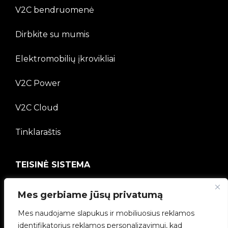
V2C bendruomenė
Dirbkite su mumis
Elektromobilių įkrovikliai
V2C Power
V2C Cloud
Tinklaraštis
TEISINĖ SISTEMA
Privatumo politika
Mes gerbiame jūsų privatumą
Teisinė informacija
Mes naudojame slapukus ir mobiliuosius reklamos
identifikatorius reklamos personalizavimui, kad