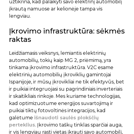
užtikrina, kad palaikyti savo elektrinį automobilį
įkrautą namuose ar kelionėje tampa vis
lengviau.
Įkrovimo infrastruktūra: sėkmės
raktas
Leidžiamasis veiksnys, lemiantis elektrinių
automobilių, tokių kaip MG 2, priėmimą, yra
tinkama įkrovimo infrastruktūra. V2C esame
elektrinių automobilių įkroviklių gamintojai
Ispanijoje, ir mūsų įkrovikliai ne tik efektyvūs, bet
ir puikiai integruojasi su pagrindiniais inverteriais
ir skaitikliais rinkoje. Mes kuriame technologijas,
kad optimizuotume energijos suvartojimą ir
puikiai tiktų fotovoltinės integracijos, kad
galėtume
išnaudoti saulės plokščių
perteklius
. Įkrovimo taškų tinklas sparčiai auga,
ir vis lengviau rasti vietas įkrauti savo automobilį,