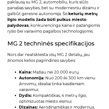
paklausą su MG 2, automobiliu, kuris siūlo
panašias savybes, bet su modernesniu dizainu ir
galbūt geresne autonomija. Šis
keturių metrų
ilgio modelis žada būti puikus miesto
palydovas
, konkurencinga kaina ir pažangiomis
ryšio bei vairavimo pagalbos technologijomis.
MG 2 techninės specifikacijos
Nors dar neatskleista visų MG 2 detalių, jau
žinomos kelios pagrindinės savybės:
Kaina:
Mažiau nei 20 000 eurų.
Autonomija:
Nuo 200 iki 300 km vienu
įkrovimu, idealiai tinka kasdieniam
vairavimui.
Dydis:
Kompaktiškas, 4 metrų ilgio,
optimizuotas miesto eismui.
Dizainas:
Aerodinamiškas ir modernus,