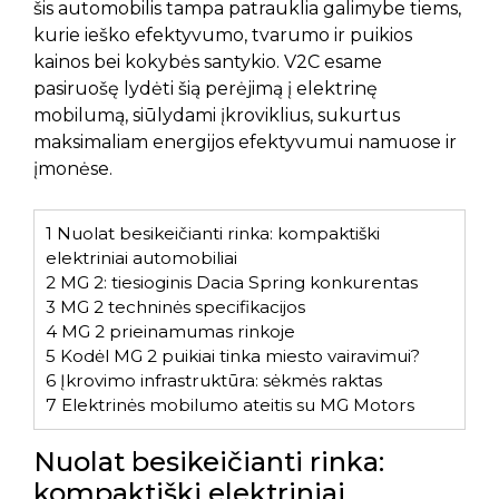
šis automobilis tampa patrauklia galimybe tiems,
kurie ieško efektyvumo, tvarumo ir puikios
kainos bei kokybės santykio. V2C esame
pasiruošę lydėti šią perėjimą į elektrinę
mobilumą, siūlydami įkroviklius, sukurtus
maksimaliam energijos efektyvumui namuose ir
įmonėse.
1
Nuolat besikeičianti rinka: kompaktiški
elektriniai automobiliai
2
MG 2: tiesioginis Dacia Spring konkurentas
3
MG 2 techninės specifikacijos
4
MG 2 prieinamumas rinkoje
5
Kodėl MG 2 puikiai tinka miesto vairavimui?
6
Įkrovimo infrastruktūra: sėkmės raktas
7
Elektrinės mobilumo ateitis su MG Motors
Nuolat besikeičianti rinka:
kompaktiški elektriniai