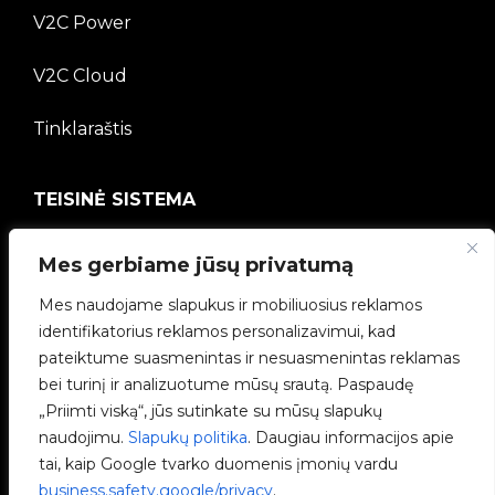
V2C Power
V2C Cloud
Tinklaraštis
TEISINĖ SISTEMA
Privatumo politika
Mes gerbiame jūsų privatumą
Teisinė informacija
Mes naudojame slapukus ir mobiliuosius reklamos
identifikatorius reklamos personalizavimui, kad
Slapukų politika
pateiktume suasmenintas ir nesuasmenintas reklamas
bei turinį ir analizuotume mūsų srautą. Paspaudę
Etikos kanalas
„Priimti viską“, jūs sutinkate su mūsų slapukų
naudojimu.
Slapukų politika
. Daugiau informacijos apie
Kokybės politika
tai, kaip Google tvarko duomenis įmonių vardu
business.safety.google/privacy
.