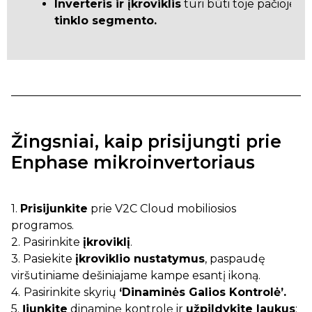
Inverteris ir įkroviklis
turi būti toje pačioje
tinklo segmento.
Žingsniai, kaip prisijungti prie
Enphase mikroinvertoriaus
1.
Prisijunkite
prie V2C Cloud mobiliosios
programos.
2. Pasirinkite
įkroviklį
.
3. Pasiekite
įkroviklio nustatymus
, paspaudę
viršutiniame dešiniajame kampe esantį ikoną.
4.
Pasirinkite skyrių
‘Dinaminės Galios Kontrolė’.
5.
Įjunkite
dinaminę kontrolę ir
užpildykite laukus
: