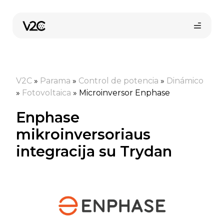
Pereiti
prie
turinio
V2C
»
Parama
»
Control de potencia
»
Dinámico
»
Fotovoltaica
»
Microinversor Enphase
Enphase
mikroinversoriaus
integracija su Trydan