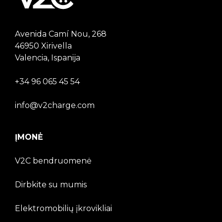
Avenida Camí Nou, 268
46950 Xirivella
Valencia, Ispanija
+34 96 065 45 54
info@v2charge.com
ĮMONĖ
V2C bendruomenė
Dirbkite su mumis
Elektromobilių įkrovikliai