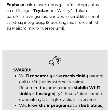
Enphase
mikroinversorius gali būti integruotas
su e-Charger
Trydan
per WiFi ryšį. Toliau
pateikiame žingsnius, kuriuos reikia atlikti norint
atlikti šią integraciją. (Šiuos žingsnius reikia atlikti
su Meistro mikroinversoriumi).
SVARBU:
Wi-Fi
repeaterių
arba
mesh tinklų
naudojima
gali turėti įtakos sistemos veikimui.
Rekomenduojame naudoti
stabilų Wi-Fi
tinklą
ir
tiesioginį
ryšį, kad užtikrintumėte
optimalų ryšį tarp įkroviklio ir inverterio.
V2C
kroviklis ir programa
turi
būti atnaujinti