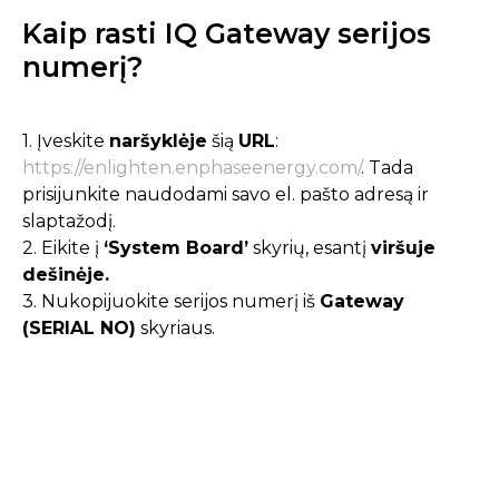
Kaip rasti IQ Gateway serijos
numerį?
1. Įveskite
naršyklėje
šią
URL
:
https://enlighten.enphaseenergy.com/
. Tada
prisijunkite naudodami savo el. pašto adresą ir
slaptažodį.
2. Eikite į
‘System Board’
skyrių, esantį
viršuje
dešinėje.
3. Nukopijuokite serijos numerį iš
Gateway
(SERIAL NO)
skyriaus.