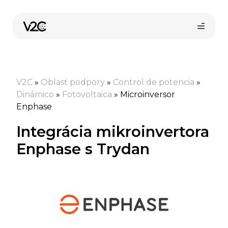
Preskočiť
na
obsah
V2C
»
Oblasť podpory
»
Control de potencia
»
Dinámico
»
Fotovoltaica
»
Microinversor
Enphase
Integrácia mikroinvertora
Enphase s Trydan