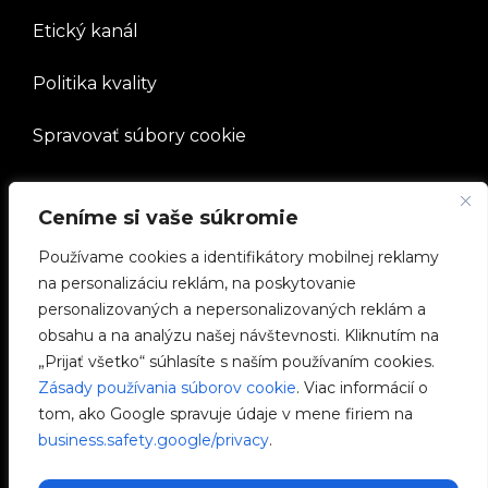
Etický kanál
Politika kvality
Spravovať súbory cookie
SPOLOČNOSŤ
Ceníme si vaše súkromie
Pracovať s nami
Používame cookies a identifikátory mobilnej reklamy
na personalizáciu reklám, na poskytovanie
e-Chargers
personalizovaných a nepersonalizovaných reklám a
obsahu a na analýzu našej návštevnosti. Kliknutím na
V2C Power
„Prijať všetko“ súhlasíte s naším používaním cookies.
Zásady používania súborov cookie
. Viac informácií o
V2C Cloud
tom, ako Google spravuje údaje v mene firiem na
business.safety.google/privacy
.
Blog