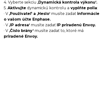
4.
Vyberte sekciu
‚Dynamická kontrola výkonu‘.
5.
Aktivujte
dynamickú kontrolu a
vyplňte polia
:
· V
‚Používateľ‘ a ‚Heslo‘
musíte zadať
informácie
o vašom účte Enphase.
· V
‚IP adresa‘
musíte zadať
IP priradenú Envoy.
· V
‚Číslo brány‘
musíte zadať to, ktoré má
priradené Envoy.