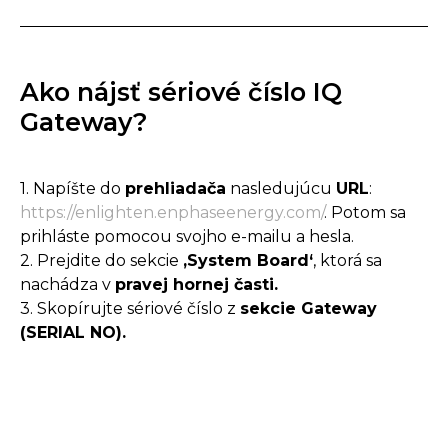
Ako nájsť sériové číslo IQ
Gateway?
1. Napíšte do
prehliadača
nasledujúcu
URL
:
https://enlighten.enphaseenergy.com/
. Potom sa
prihláste pomocou svojho e-mailu a hesla.
2. Prejdite do sekcie
‚System Board‘
, ktorá sa
nachádza v
pravej hornej časti.
3. Skopírujte sériové číslo z
sekcie Gateway
(SERIAL NO).