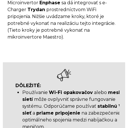
Microinvertor
Enphase
sa dá integrovať s e-
Charger
Trydan
prostredníctvom WiFi
pripojenia. Nižšie uvádzame kroky, ktoré je
potrebné vykonať na realizáciu tejto integrácie.
(Tieto kroky je potrebné vykonať na
mikroinvertore Maestro).
DÔLEŽITÉ:
Používanie
Wi-Fi opakovačov
alebo
mesh
sietí
môže ovplyvniť správne fungovanie
systému. Odporúčame používať
stabilnú Wi-
sieť
a
priame pripojenie
na zabezpečenie
optimálneho spojenia medzi nabíjačkou a
meničom.