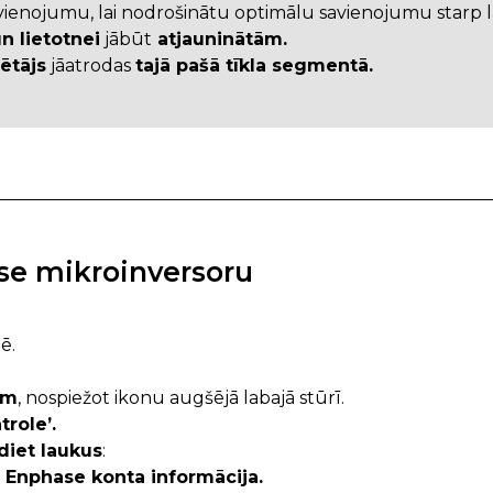
ienojumu, lai nodrošinātu optimālu savienojumu starp l
n lietotnei
jābūt
atjauninātām.
ētājs
jāatrodas
tajā pašā tīkla segmentā.
ase mikroinversoru
ē.
em
, nospiežot ikonu augšējā labajā stūrī.
role’.
diet laukus
:
 Enphase konta informācija.