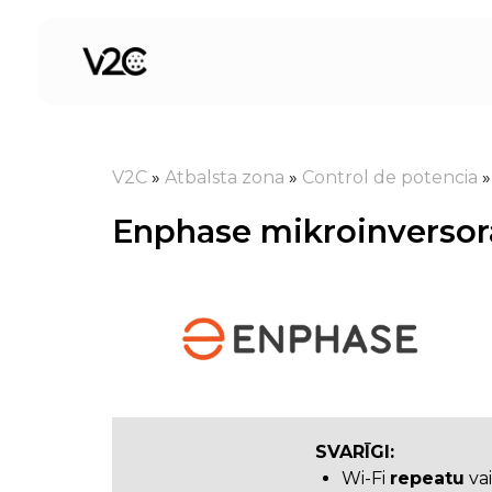
Skip
to
content
V2C
»
Atbalsta zona
»
Control de potencia
Enphase mikroinversora
SVARĪGI:
Wi-Fi
repeatu
va