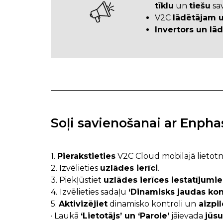
tīklu
un
tiešu
sav
V2C
lādētājam u
Invertors un lād
Soļi savienošanai ar Enph
1.
Pierakstieties
V2C Cloud mobilajā lietotn
2. Izvēlieties
uzlādes ierīci
.
3. Piekļūstiet
uzlādes ierīces iestatījumi
4.
Izvēlieties sadaļu
‘Dinamisks jaudas kont
5.
Aktivizējiet
dinamisko kontroli un
aizpil
· Laukā
‘Lietotājs’ un ‘Parole’
jāievada
jūsu