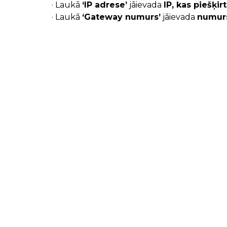
· Laukā
‘IP adrese’
jāievada
IP, kas piešķir
· Laukā
‘Gateway numurs’
jāievada
numurs