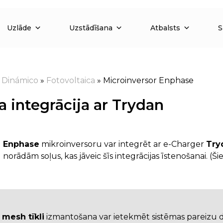
Uzlāde
Uzstādīšana
Atbalsts
S
»
Dinámico
»
Fotovoltaica
»
Microinversor Enphase
 integrācija ar Trydan
Enphase
mikroinversoru var integrēt ar e-Charger
Try
norādām soļus, kas jāveic šīs integrācijas īstenošanai. (Ši
i
mesh tīkli
izmantošana var ietekmēt sistēmas pareizu 