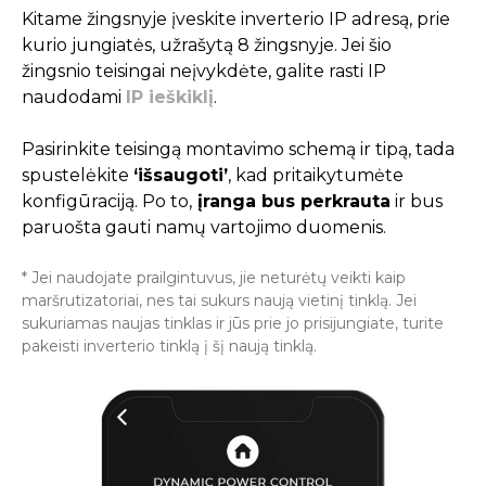
Kitame žingsnyje įveskite inverterio IP adresą, prie
kurio jungiatės, užrašytą 8 žingsnyje. Jei šio
žingsnio teisingai neįvykdėte, galite rasti IP
naudodami
IP ieškiklį
.
Pasirinkite teisingą montavimo schemą ir tipą, tada
spustelėkite
‘išsaugoti’
, kad pritaikytumėte
konfigūraciją. Po to,
įranga bus perkrauta
ir bus
paruošta gauti namų vartojimo duomenis.
* Jei naudojate prailgintuvus, jie neturėtų veikti kaip
maršrutizatoriai, nes tai sukurs naują vietinį tinklą. Jei
sukuriamas naujas tinklas ir jūs prie jo prisijungiate, turite
pakeisti inverterio tinklą į šį naują tinklą.