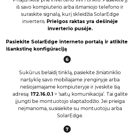
iš savo kompiuterio arba išmaniojo telefono ir
suraskite signalą, kurį skleidžia SolarEdge
inverteris.
Prieigos raktas yra dešinėje
inverterio pusėje.
Pasiekite SolarEdge interneto portalą ir atlikite
išankstinę konfigūraciją
Sukūrus belaidį tinklą, pasiekite žiniatinklio
naršyklę savo mobiliajame įrenginyje arba
nešiojamajame kompiuteryje ir įveskite šią
adresą:
172.16.0.1
> ‘saitų komunikacija’. Tai galite
įjungti be montuotojo slaptažodžio. Jei prieiga
neįmanoma, susisiekite su montuotoju arba
SolarEdge.