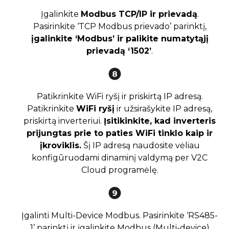
Įgalinkite
Modbus TCP/IP ir prievadą
.
Pasirinkite ‘TCP Modbus prievado’ parinktį,
įgalinkite ‘Modbus’ ir palikite numatytąjį
prievadą ‘1502’
.
Patikrinkite WiFi ryšį ir priskirtą IP adresą.
Patikrinkite
WiFi ryšį
ir užsirašykite IP adresą,
priskirtą inverteriui.
Įsitikinkite, kad inverteris
prijungtas prie to paties WiFi tinklo kaip ir
įkroviklis.
Šį IP adresą naudosite vėliau
konfigūruodami dinaminį valdymą per V2C
Cloud programėlę.
Įgalinti Multi-Device Modbus. Pasirinkite ‘RS485-
1’ parinktį ir įgalinkite Modbus (Multi-device)