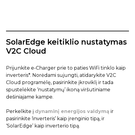
SolarEdge keitiklio nustatymas
V2C Cloud
Prijunkite e-Charger prie to paties WiFi tinklo kaip
inverteris*. Norėdami sujungti, atidarykite V2C
Cloud programėlę, pasirinkite įkroviklį ir tada
spustelėkite ‘nustatymų’ ikoną viršutiniame
dešiniajame kampe.
Perkelkite į
dynaminį energijos valdymą
ir
pasirinkite ‘inverteris’ kaip įrenginio tipą, ir
‘SolarEdge’ kaip inverterio tipą.