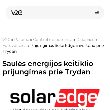
Pereiti
prie
turinio
V2C
»
Parama
»
Control de potencia
»
Dinámico
»
Fotovoltaica
»
Prijungimas SolarEdge inverterio prie
Trydan
Saulės energijos keitiklio
Pirkti internetu
prijungimas prie Trydan