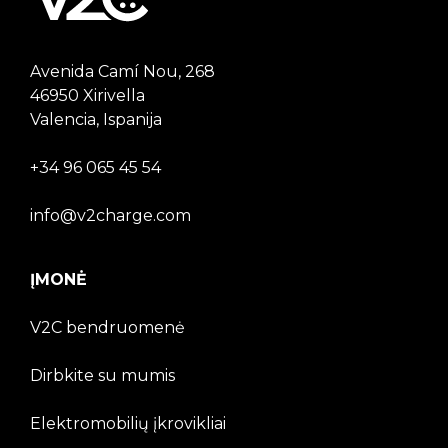
Avenida Camí Nou, 268
46950 Xirivella
Valencia, Ispanija
+34 96 065 45 54
info@v2charge.com
ĮMONĖ
V2C bendruomenė
Dirbkite su mumis
Elektromobilių įkrovikliai