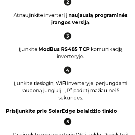
Atnaujinkite inverterį į
naujausią programinės
įrangos versiją
.
Įjunkite
ModBus RS485 TCP
komunikaciją
inverteryje.
Įjunkite tiesioginį WiFi inverteryje, perjungdami
raudoną jungiklį į „P” padėtį mažiau nei 5
sekundes.
Prisijunkite prie SolarEdge belaidžio tinklo
Prisijunkite prie inverterio WiFi tinklo. Pasiekite jį