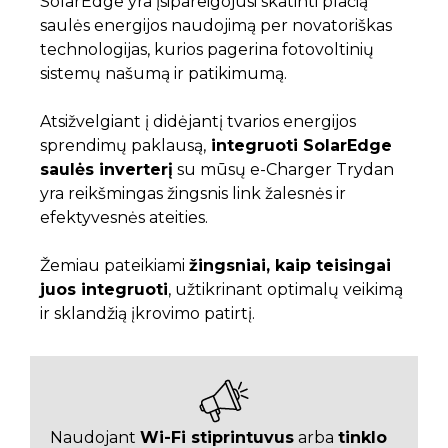
SolarEdge yra įsipareigojusi skatinti plačią
saulės energijos naudojimą per novatoriškas
technologijas, kurios pagerina fotovoltinių
sistemų našumą ir patikimumą.
Atsižvelgiant į didėjantį tvarios energijos
sprendimų paklausą,
integruoti SolarEdge
saulės inverterį
su mūsų e-Charger Trydan
yra reikšmingas žingsnis link žalesnės ir
efektyvesnės ateities.
Žemiau pateikiami
žingsniai, kaip teisingai
juos integruoti
, užtikrinant optimalų veikimą
ir sklandžią įkrovimo patirtį.
Naudojant
Wi-Fi stiprintuvus
arba
tinklo