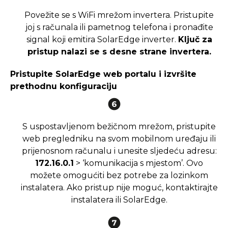
Povežite se s WiFi mrežom invertera. Pristupite
joj s računala ili pametnog telefona i pronađite
signal koji emitira SolarEdge inverter.
Ključ za
pristup nalazi se s desne strane invertera.
Pristupite SolarEdge web portalu i izvršite
prethodnu konfiguraciju
S uspostavljenom bežičnom mrežom, pristupite
web pregledniku na svom mobilnom uređaju ili
prijenosnom računalu i unesite sljedeću adresu:
172.16.0.1
> ‘komunikacija s mjestom’. Ovo
možete omogućiti bez potrebe za lozinkom
instalatera. Ako pristup nije moguć, kontaktirajte
instalatera ili SolarEdge.