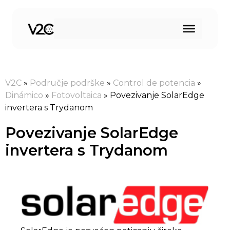
Preskoči
na
sadržaj
V2C
»
Područje podrške
»
Control de potencia
»
Dinámico
»
Fotovoltaica
»
Povezivanje SolarEdge
invertera s Trydanom
Povezivanje SolarEdge
invertera s Trydanom