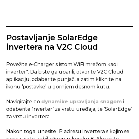
Postavljanje SolarEdge
invertera na V2C Cloud
Povežite e-Charger s istom WiFi mrežom kao i
inverter*. Da biste ga uparili, otvorite V2C Cloud
aplikaciju, odaberite punjač, a zatim kliknite na
ikonu ‘postavke’ u gornjem desnom kutu.
Navigirajte do
dynamike upravljanja snagom
i
odaberite ‘inverter’ za vrstu uređaja, te ‘SolarEdge’
za vrstu invertera.
Nakon toga, unesite IP adresu invertera s kojim se
povezujete, zabilježenu u koraku 8. Ako niste