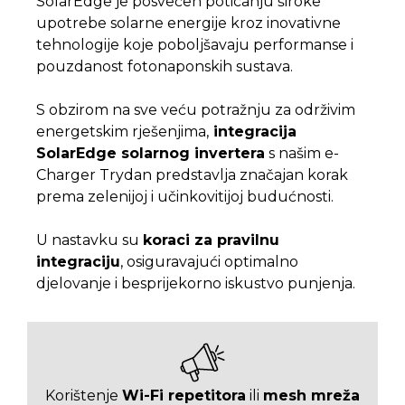
SolarEdge je posvećen poticanju široke
upotrebe solarne energije kroz inovativne
tehnologije koje poboljšavaju performanse i
pouzdanost fotonaponskih sustava.
S obzirom na sve veću potražnju za održivim
energetskim rješenjima,
integracija
SolarEdge solarnog invertera
s našim e-
Charger Trydan predstavlja značajan korak
prema zelenijoj i učinkovitijoj budućnosti.
U nastavku su
koraci za pravilnu
integraciju
, osiguravajući optimalno
djelovanje i besprijekorno iskustvo punjenja.
Korištenje
Wi-Fi repetitora
ili
mesh mreža