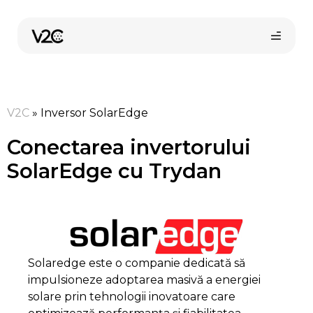
Sari
la
conținut
V2C
»
Inversor SolarEdge
Conectarea invertorului
SolarEdge cu Trydan
Cumpără online
Solaredge este o companie dedicată să
impulsioneze adoptarea masivă a energiei
solare prin tehnologii inovatoare care