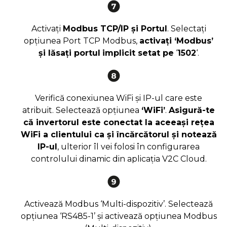
Activați
Modbus TCP/IP și Portul
. Selectați
opțiunea Port TCP Modbus,
activați ‘Modbus’
și lăsați portul
implicit setat pe
‘
1502
‘.
Verifică conexiunea WiFi și IP-ul care este
atribuit. Selectează opțiunea
‘WiFi’
.
Asigură-te
că invertorul este conectat la aceeași rețea
WiFi a clientului ca și încărcătorul și notează
IP-ul
, ulterior îl vei folosi în configurarea
controlului dinamic din aplicația V2C Cloud.
Activează Modbus ‘Multi-dispozitiv’. Selectează
opțiunea ‘RS485-1’ și activează opțiunea Modbus