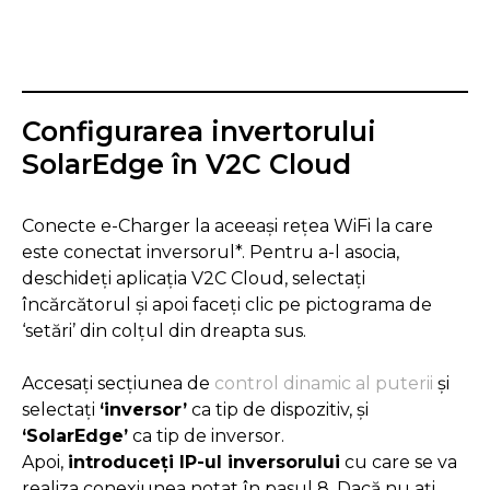
Configurarea invertorului
SolarEdge în V2C Cloud
Conecte e-Charger la aceeași rețea WiFi la care
este conectat inversorul*. Pentru a-l asocia,
deschideți aplicația V2C Cloud, selectați
încărcătorul și apoi faceți clic pe pictograma de
‘setări’ din colțul din dreapta sus.
Accesați secțiunea de
control dinamic al puterii
și
selectați
‘inversor’
ca tip de dispozitiv, și
‘SolarEdge’
ca tip de inversor.
Apoi,
introduceți IP-ul inversorului
cu care se va
realiza conexiunea notat în pasul 8. Dacă nu ați