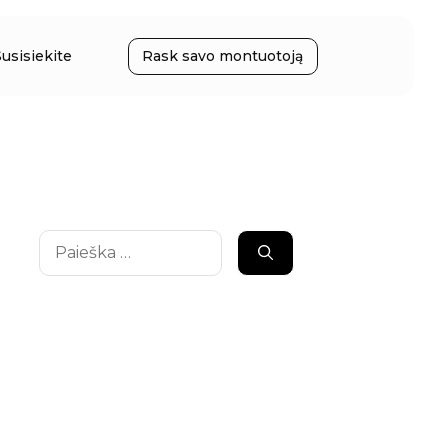
Susisiekite
Rask savo montuotoją
Ieškoti: