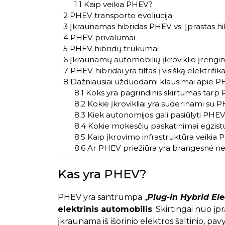
1.1
Kaip veikia PHEV?
2
PHEV transporto evoliucija
3
Įkraunamas hibridas PHEV vs. Įprastas hi
4
PHEV privalumai
5
PHEV hibridų trūkumai
6
Įkraunamų automobilių įkroviklio įreng
7
PHEV hibridai yra tiltas į visišką elektrifika
8
Dažniausiai užduodami klausimai apie PH
8.1
Koks yra pagrindinis skirtumas tarp P
8.2
Kokie įkrovikliai yra suderinami su 
8.3
Kiek autonomijos gali pasiūlyti PHEV
8.4
Kokie mokesčių paskatinimai egzis
8.5
Kaip įkrovimo infrastruktūra veiki
8.6
Ar PHEV priežiūra yra brangesnė nei
Kas yra PHEV?
PHEV yra santrumpa „
Plug-in Hybrid Ele
elektrinis automobilis
. Skirtingai nuo įp
įkraunama iš išorinio elektros šaltinio, pavy