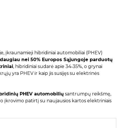
 įkraunamieji hibridiniai automobiliai (PHEV)
 daugiau nei 50% Europos Sąjungoje parduotų
riniai
, hibridiniai sudarė apie 34‑35%, o grynai
krųjų yra PHEV ir kaip jis susijęs su elektrinės
bridinių PHEV automobilių
santrumpų reikšmę,
o įkrovimo patirtį su naujausios kartos elektriniais