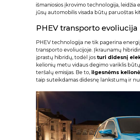
išmaniosios įkrovimo technologija, leidžia efe
jūsų automobilis visada būtų paruoštas ki
PHEV transporto evoliucija
PHEV technologija ne tik pagerina energijo
transporto evoliucijoje. Įkraunamų hibridi
įprastų hibridų, todėl jos
turi didesnį elek
kelionių metu vidaus degimo variklis būtų
teršalų emisijas. Be to,
ilgesnėms kelionė
taip suteikdamas didesnę lankstumą ir nuo