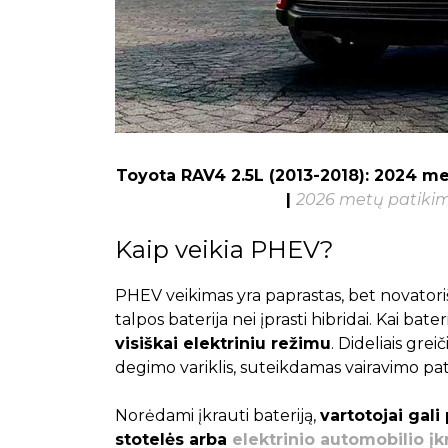
Toyota RAV4 2.5L (2013-2018): 2024 met
|
2026 metų patikimi
Kaip veikia PHEV?
PHEV veikimas yra paprastas, bet novatoriš
talpos baterija nei įprasti hibridai. Kai bater
visiškai elektriniu režimu
. Dideliais grei
degimo variklis, suteikdamas vairavimo pati
Norėdami įkrauti bateriją,
vartotojai gali
stotelės arba
elektrinio automobilio į