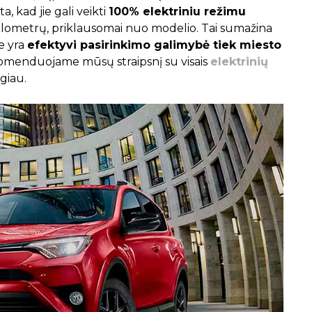
, kad jie gali veikti
100% elektriniu režimu
 kilometrų, priklausomai nuo modelio. Tai sumažina
ie yra
efektyvi pasirinkimo galimybė tiek miesto
omenduojame mūsų straipsnį su visais
elektrinių
ugiau.