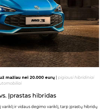
 už mažiau nei 20.000 eurų
|
pigiausi hibridiniai
utomobiliai
. Įprastas hibridas
variklį ir vidaus degimo variklį, tarp įprastų hibridų