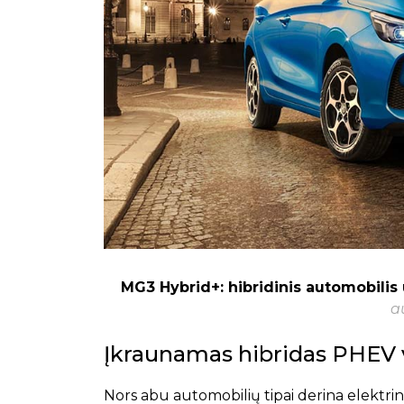
MG3 Hybrid+: hibridinis automobilis
a
Įkraunamas hibridas PHEV vs
Nors abu automobilių tipai derina elektrinį 