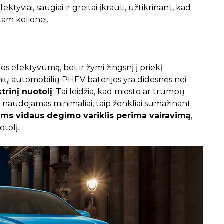
ktyviai, saugiai ir greitai įkrauti, užtikrinant, kad
tam kelionei.
s efektyvumą, bet ir žymi žingsnį į priekį
nių automobilių PHEV baterijos yra didesnės nei
trinį nuotolį
. Tai leidžia, kad miesto ar trumpų
 naudojamas minimaliai, taip ženkliai sumažinant
ms vidaus degimo variklis perima vairavimą
,
tolį.