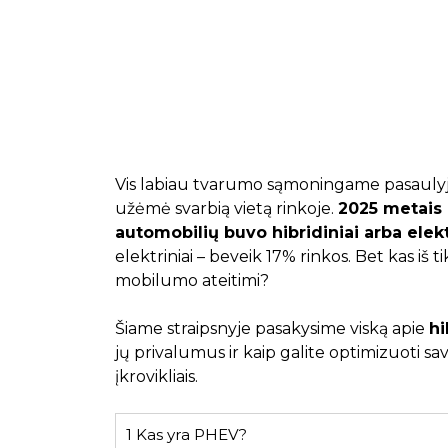
Vis labiau tvarumo sąmoningame pasaulyje,
užėmė svarbią vietą rinkoje.
2025 metais
automobilių buvo hibridiniai arba elekt
elektriniai – beveik 17% rinkos. Bet kas iš ti
mobilumo ateitimi?
Šiame straipsnyje pasakysime viską apie
hi
jų privalumus ir kaip galite optimizuoti sav
įkrovikliais.
1
Kas yra PHEV?