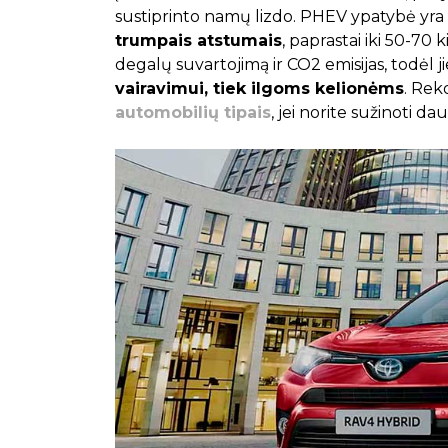
sustiprinto namų lizdo. PHEV ypatybė yra ta
trumpais atstumais
, paprastai iki 50-70
degalų suvartojimą ir CO2 emisijas, todėl j
vairavimui, tiek ilgoms kelionėms
. Rek
automobilių tipais
, jei norite sužinoti da