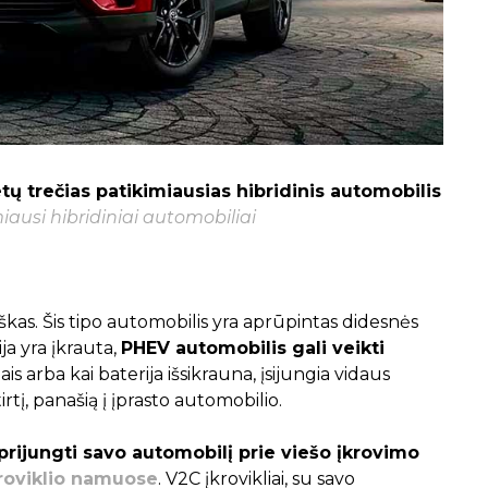
ų trečias patikimiausias hibridinis automobilis
ausi hibridiniai automobiliai
kas. Šis tipo automobilis yra aprūpintas didesnės
ija yra įkrauta,
PHEV automobilis gali veikti
čiais arba kai baterija išsikrauna, įsijungia vidaus
rtį, panašią į įprasto automobilio.
 prijungti savo automobilį prie viešo įkrovimo
kroviklio namuose
. V2C įkrovikliai, su savo