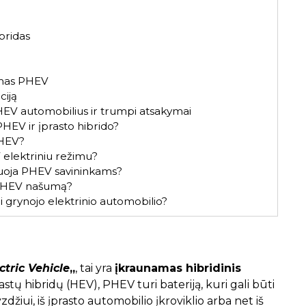
bridas
imas PHEV
ciją
EV automobilius ir trumpi atsakymai
HEV ir įprasto hibrido?
PHEV?
 elektriniu režimu?
tuoja PHEV savininkams?
a PHEV našumą?
 grynojo elektrinio automobilio?
ctric Vehicle
„
, tai yra
įkraunamas hibridinis
rastų hibridų (HEV), PHEV turi bateriją, kuri gali būti
zdžiui, iš įprasto automobilio įkroviklio arba net iš