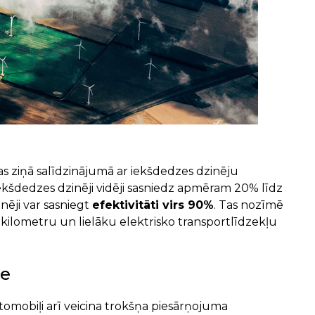
jas ziņā salīdzinājumā ar iekšdedzes dzinēju
iekšdedzes dzinēji vidēji sasniedz apmēram 20% līdz
nēji var sasniegt
efektivitāti virs 90%
. Tas nozīmē
ilometru un lielāku elektrisko transportlīdzekļu
me
omobiļi arī veicina trokšņa piesārņojuma