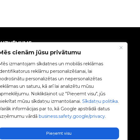
UZŅĒMUMS
Mēs cienām jūsu privātumu
V2C kopiena
Mēs izmantojam sīkdatnes un mobilās reklāmas
identifikatorus reklāmu personalizēšanai, lai
Strādā ar mums
nodrošinātu personalizētas un nepersonalizētas
reklāmas un saturu, kā arī lai analizētu mūsu
e-Chargers
apmeklējumu. Noklikšķinot uz "Pieņemt visu", jūs
piekrītat mūsu sīkdatņu izmantošanai.
Sīkdatņu politika
.
V2C Power
Vairāk informācijas par to, kā Google apstrādā datus
uzņēmumu vārdā
business.safety.google/privacy
.
V2C Cloud
Blogs
Pieņemt visu