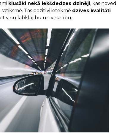
jami
klusāki nekā iekšdedzes dzinēji
, kas noved
 satiksmē. Tas pozitīvi ietekmē
dzīves kvalitāti
ojot viņu labklājību un veselību.