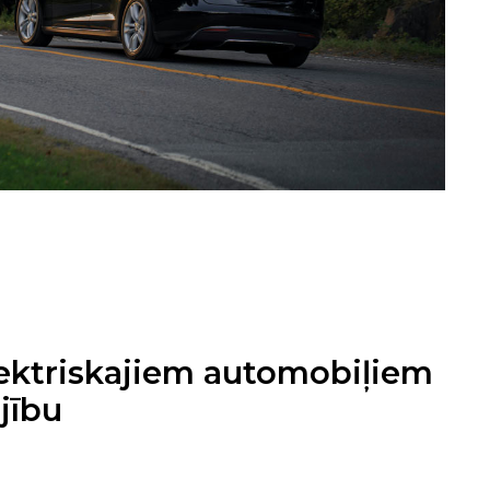
lektriskajiem automobiļiem
ējību