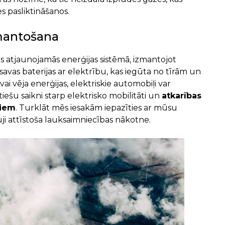
es pasliktināšanos.
mantošana
ties atjaunojamās enerģijas sistēmā, izmantojot
 savas baterijas ar elektrību, kas iegūta no tīrām un
 vēja enerģijas, elektriskie automobiļi var
tiešu saikni starp elektrisko mobilitāti un
atkarības
jiem
. Turklāt mēs iesakām iepazīties ar mūsu
rauji attīstoša lauksaimniecības nākotne.