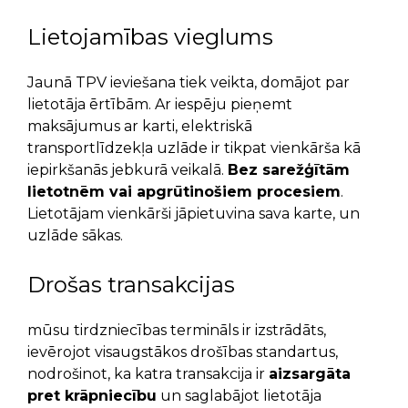
Lietojamības vieglums
Jaunā TPV ieviešana tiek veikta, domājot par
lietotāja ērtībām. Ar iespēju pieņemt
maksājumus ar karti, elektriskā
transportlīdzekļa uzlāde ir tikpat vienkārša kā
iepirkšanās jebkurā veikalā.
Bez sarežģītām
lietotnēm vai apgrūtinošiem procesiem
.
Lietotājam vienkārši jāpietuvina sava karte, un
uzlāde sākas.
Drošas transakcijas
mūsu tirdzniecības termināls ir izstrādāts,
ievērojot visaugstākos drošības standartus,
nodrošinot, ka katra transakcija ir
aizsargāta
pret krāpniecību
un saglabājot lietotāja