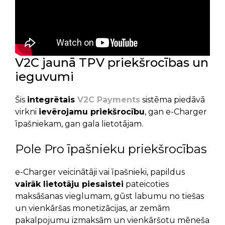
V2C jaunā TPV priekšrocības un
ieguvumi
Šis
integrētais
V2C Payments
sistēma piedāvā
virkni
ievērojamu priekšrocību
, gan e-Charger
īpašniekam, gan gala lietotājam.
Pole Pro īpašnieku priekšrocības
e-Charger veicinātāji vai īpašnieki, papildus
vairāk lietotāju piesaistei
pateicoties
maksāšanas vieglumam, gūst labumu no tiešas
un vienkāršas monetizācijas, ar zemām
pakalpojumu izmaksām un vienkāršotu mēneša