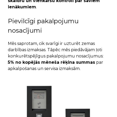
skaidru un vienkāršu kontroli pār saviem
ienākumiem
.
Pievilcīgi pakalpojumu
nosacījumi
Mēs saprotam, cik svarīgi ir uzturēt zemas
darbības izmaksas. Tāpēc mēs piedāvājam ļoti
konkurētspējīgus pakalpojumu nosacījumus:
5% no kopējās mēneša rēķina summas
par
apkalpošanas un servisa izmaksām.