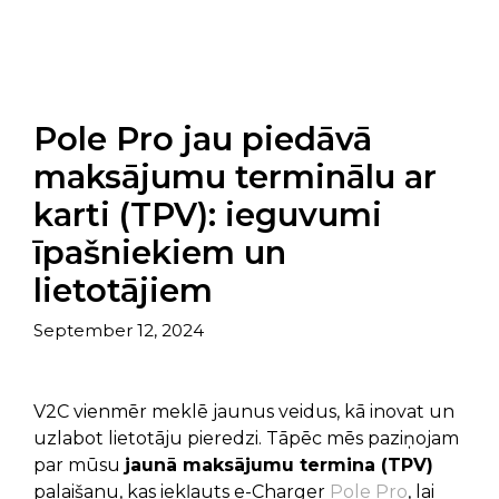
Pole Pro jau piedāvā
maksājumu terminālu ar
karti (TPV): ieguvumi
īpašniekiem un
lietotājiem
September 12, 2024
V2C vienmēr meklē jaunus veidus, kā inovat un
uzlabot lietotāju pieredzi. Tāpēc mēs paziņojam
par mūsu
jaunā maksājumu termina (TPV)
palaišanu, kas iekļauts e-Charger
Pole Pro
, lai