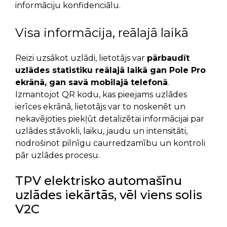
informāciju konfidenciālu.
Visa informācija, reālajā laikā
Reizi uzsākot uzlādi, lietotājs var
pārbaudīt
uzlādes statistiku reālajā laikā gan Pole Pro
ekrānā, gan savā mobilajā telefonā
.
Izmantojot QR kodu, kas pieejams uzlādes
ierīces ekrānā, lietotājs var to noskenēt un
nekavējoties piekļūt detalizētai informācijai par
uzlādes stāvokli, laiku, jaudu un intensitāti,
nodrošinot pilnīgu caurredzamību un kontroli
pār uzlādes procesu.
TPV elektrisko automašīnu
uzlādes iekārtās, vēl viens solis
V2C