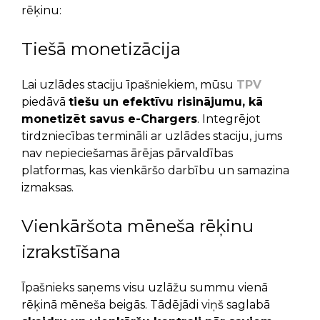
rēķinu:
Tiešā monetizācija
Lai uzlādes staciju īpašniekiem, mūsu
TPV
piedāvā
tiešu un efektīvu risinājumu, kā
monetizēt savus e-Chargers
. Integrējot
tirdzniecības termināli ar uzlādes staciju, jums
nav nepieciešamas ārējas pārvaldības
platformas, kas vienkāršo darbību un samazina
izmaksas.
Vienkāršota mēneša rēķinu
izrakstīšana
Īpašnieks saņems visu uzlāžu summu vienā
rēķinā mēneša beigās. Tādējādi viņš saglabā