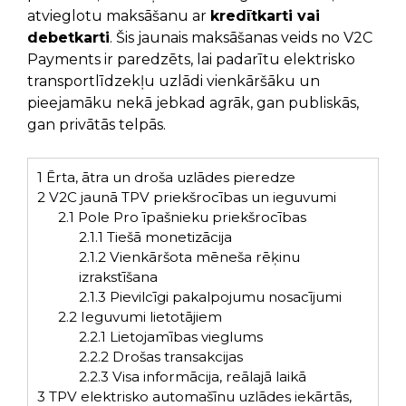
atvieglotu maksāšanu ar
kredītkarti vai
debetkarti
. Šis jaunais maksāšanas veids no V2C
Payments ir paredzēts, lai padarītu elektrisko
transportlīdzekļu uzlādi vienkāršāku un
pieejamāku nekā jebkad agrāk, gan publiskās,
gan privātās telpās.
1
Ērta, ātra un droša uzlādes pieredze
2
V2C jaunā TPV priekšrocības un ieguvumi
2.1
Pole Pro īpašnieku priekšrocības
2.1.1
Tiešā monetizācija
2.1.2
Vienkāršota mēneša rēķinu
izrakstīšana
2.1.3
Pievilcīgi pakalpojumu nosacījumi
2.2
Ieguvumi lietotājiem
2.2.1
Lietojamības vieglums
2.2.2
Drošas transakcijas
2.2.3
Visa informācija, reālajā laikā
3
TPV elektrisko automašīnu uzlādes iekārtās,