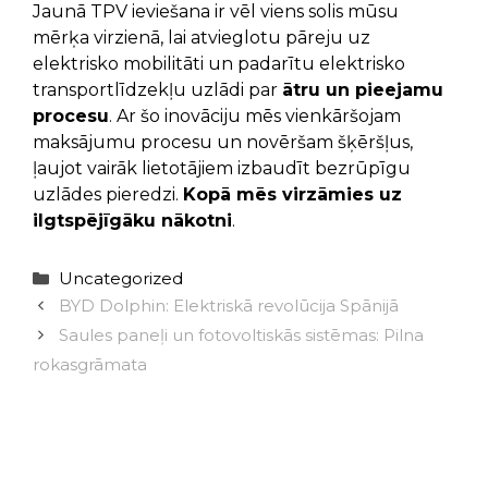
Jaunā TPV ieviešana ir vēl viens solis mūsu
mērķa virzienā, lai atvieglotu pāreju uz
elektrisko mobilitāti un padarītu elektrisko
transportlīdzekļu uzlādi par
ātru un pieejamu
procesu
. Ar šo inovāciju mēs vienkāršojam
maksājumu procesu un novēršam šķēršļus,
ļaujot vairāk lietotājiem izbaudīt bezrūpīgu
uzlādes pieredzi.
Kopā mēs virzāmies uz
ilgtspējīgāku nākotni
.
Categories
Uncategorized
BYD Dolphin: Elektriskā revolūcija Spānijā
Saules paneļi un fotovoltiskās sistēmas: Pilna
rokasgrāmata