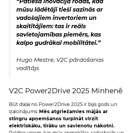
“Patiesa inovācija rodas, kad
mūsu lādētāji tieši sazinās ar
vadošajiem invertoriem un
skaitītājiem: tas ir reāls
savietojamības piemērs, kas
kalpo gudrākai mobilitātei.”
Hugo Mestre, V2C pārdošanas
vadītājs
V2C Power2Drive 2025 Minhenē
Būt daļai no Power2Drive 2025 ir bijis gods un
izaicinājums.
Mēs atgriežamies mājās ar
stingru apņemšanos turpināt virzīt
elektriskāku, tīrāku un savienotu nākotni.
Paldies visiem, kas mūs apmeklēja, sadarbojās un