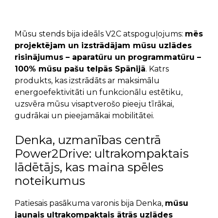
Mūsu stends bija ideāls V2C atspoguļojums:
mēs
projektējam un
izstrādājam mūsu uzlādes
risinājumus – aparatūru un programmatūru –
100% mūsu pašu telpās Spānijā
. Katrs
produkts, kas izstrādāts ar maksimālu
energoefektivitāti un funkcionālu estētiku,
uzsvēra mūsu visaptverošo pieeju tīrākai,
gudrākai un pieejamākai mobilitātei.
Denka, uzmanības centrā
Power2Drive: ultrakompaktais
lādētājs, kas maina spēles
noteikumus
Patiesais pasākuma varonis bija Denka,
mūsu
jaunais ultrakompaktais ātrās uzlādes