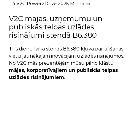
4
V2C Power2Drive 2025 Minhenē
V2C mājas, uzņēmumu un
publiskās telpas uzlādes
risinājumi stendā B6.380
Trīs dienu laikā stends B6.380 kļuva par tikšanās
vietu jaunākajām inovācijām uzlādes risinājumos.
No V2C mēs prezentējām mūsu pilno klāstu
mājas, korporatīvajiem un publiskās telpas
uzlādes risinājumiem
.