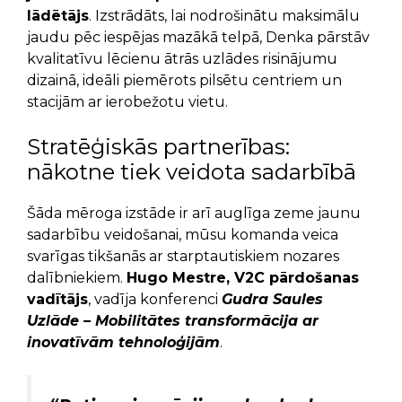
lādētājs
. Izstrādāts, lai nodrošinātu maksimālu
jaudu pēc iespējas mazākā telpā, Denka pārstāv
kvalitatīvu lēcienu ātrās uzlādes risinājumu
dizainā, ideāli piemērots pilsētu centriem un
stacijām ar ierobežotu vietu.
Stratēģiskās partnerības:
nākotne tiek veidota sadarbībā
Šāda mēroga izstāde ir arī auglīga zeme jaunu
sadarbību veidošanai, mūsu komanda veica
svarīgas tikšanās ar starptautiskiem nozares
dalībniekiem.
Hugo Mestre, V2C pārdošanas
vadītājs
, vadīja konferenci
Gudra Saules
Uzlāde
– Mobilitātes transformācija ar
inovatīvām tehnoloģijām
.