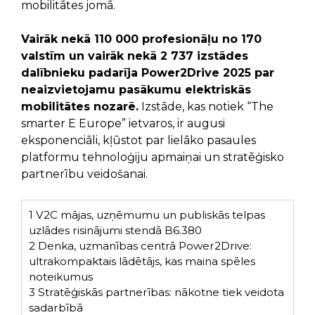
mobilitātes jomā.
Vairāk nekā 110 000 profesionāļu no 170
valstīm un vairāk nekā 2 737 izstādes
dalībnieku
padarīja Power2Drive 2025 par
neaizvietojamu pasākumu elektriskās
mobilitātes nozarē.
Izstāde, kas notiek “The
smarter E Europe” ietvaros, ir augusi
eksponenciāli, kļūstot par lielāko pasaules
platformu tehnoloģiju apmaiņai un stratēģisko
partnerību veidošanai.
1
V2C mājas, uzņēmumu un publiskās telpas
uzlādes risinājumi stendā B6.380
2
Denka, uzmanības centrā Power2Drive:
ultrakompaktais lādētājs, kas maina spēles
noteikumus
3
Stratēģiskās partnerības: nākotne tiek veidota
sadarbībā