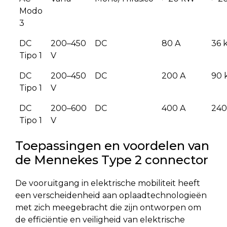
Modo
3
DC
200–450
DC
80 A
36 
Tipo 1
V
DC
200–450
DC
200 A
90
Tipo 1
V
DC
200–600
DC
400 A
24
Tipo 1
V
Toepassingen en voordelen van
de Mennekes Type 2 connector
De vooruitgang in elektrische mobiliteit heeft
een verscheidenheid aan oplaadtechnologieën
met zich meegebracht die zijn ontworpen om
de efficiëntie en veiligheid van elektrische