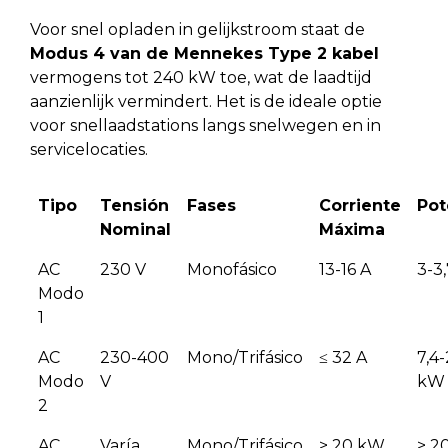
Voor snel opladen in gelijkstroom staat de
Modus 4 van de Mennekes Type 2 kabel
vermogens tot 240 kW toe, wat de laadtijd
aanzienlijk vermindert. Het is de ideale optie
voor snellaadstations langs snelwegen en in
servicelocaties.
Tipo
Tensión
Fases
Corriente
Pot
Nominal
Máxima
AC
230 V
Monofásico
13-16 A
3-3
Modo
1
AC
230-400
Mono/Trifásico
≤ 32 A
7,4
Modo
V
kW
2
AC
Varía
Mono/Trifásico
> 20 kW
> 2