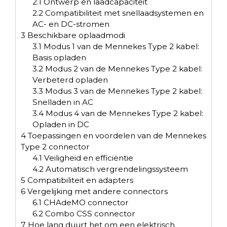
2.1
Ontwerp en laadcapaciteit
2.2
Compatibiliteit met snellaadsystemen en
AC- en DC-stromen
3
Beschikbare oplaadmodi
3.1
Modus 1 van de Mennekes Type 2 kabel:
Basis opladen
3.2
Modus 2 van de Mennekes Type 2 kabel:
Verbeterd opladen
3.3
Modus 3 van de Mennekes Type 2 kabel:
Snelladen in AC
3.4
Modus 4 van de Mennekes Type 2 kabel:
Opladen in DC
4
Toepassingen en voordelen van de Mennekes
Type 2 connector
4.1
Veiligheid en efficiëntie
4.2
Automatisch vergrendelingssysteem
5
Compatibiliteit en adapters
6
Vergelijking met andere connectors
6.1
CHAdeMO connector
6.2
Combo CSS connector
7
Hoe lang duurt het om een elektrisch