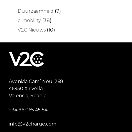
Duurzaamheid
(7)
e-mobility
(38)
V2C Nieuws
(10)
Avenida Camí Nou, 268
46950 Xirivella
Valencia, Spanje
+34 96 065 45 54
info@v2charge.com