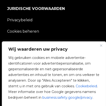
JURIDISCHE VOORWAARDEN
Privacybeleid
Cookies beheren
BEDRIJF
Wij waarderen uw privacy
V2C Gemeenschap
Wij gebruiken cookies en mobiele advertentie-
identificatoren voor advertentiepersonalisatie, om
e-Chargers
gepersonaliseerde en niet-gepersonaliseerde
advertenties en inhoud te tonen, en om ons verkeer te
V2C Cloud
analyseren. Door op "Alles Accepteren" te klikken,
stemt u in met ons gebruik van cookies.
Cookiebeleid
.
V2C Payments
Meer informatie over hoe Google gegevens namens
bedrijven beheert in
business.safety.google/privacy
.
Blog