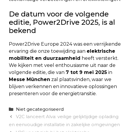
De datum voor de volgende
editie, Power2Drive 2025, is al
bekend
Power2Drive Europe 2024 was een verrijkende
ervaring die onze toewijding aan
elektrische
mobiliteit en duurzaamheid
heeft versterkt.
We kijken met veel enthousiasme uit naar de
volgende editie, die van
7 tot 9 mei 2025
in
Messe München
zal plaatsvinden, waar we
blijven verkennen en innovatieve oplossingen
presenteren voor de energietransitie.
Categorieën
Niet gecategoriseerd
V2C lanceert Alva: veilige gelijktijdige oplading
en eenvoudige installatie in zakelijke omgevingen