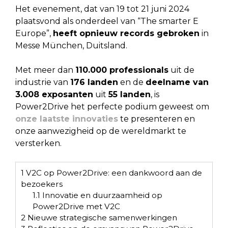
Het evenement, dat van 19 tot 21 juni 2024
plaatsvond als onderdeel van “The smarter E
Europe”,
heeft opnieuw records gebroken
in
Messe München, Duitsland.
Met meer dan
110.000 professionals
uit de
industrie van
176 landen
en de
deelname van
3.008 exposanten
uit
55 landen
, is
Power2Drive het perfecte podium geweest om
onze laatste innovaties
te presenteren en
onze aanwezigheid op de wereldmarkt te
versterken.
1
V2C op Power2Drive: een dankwoord aan de
bezoekers
1.1
Innovatie en duurzaamheid op
Power2Drive met V2C
2
Nieuwe strategische samenwerkingen