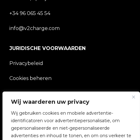
+34 96 065 45 54
info@v2charge.com
JURIDISCHE VOORWAARDEN
Privacybeleid
Cookies beheren
BEDRIJF
Wij waarderen uw privacy
V2C Gemeenschap
Wij gebruiken cookies en mobiele advertentie-
identificatoren voor advertentiepersonalisatie, om
e-Chargers
gepersonaliseerde en niet-gepersonaliseerde
advertenties en inhoud te tonen, en om ons verkeer te