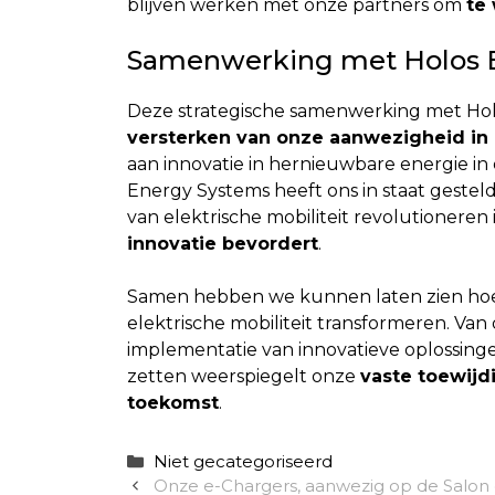
blijven werken met onze partners om
te
Samenwerking met Holos E
Deze strategische samenwerking met Holo
versterken van onze aanwezigheid in 
aan innovatie in hernieuwbare energie i
Energy Systems heeft ons in staat gesteld
van elektrische mobiliteit revolutioneren
innovatie bevordert
.
Samen hebben we kunnen laten zien hoe 
elektrische mobiliteit transformeren. Van 
implementatie van innovatieve oplossinge
zetten weerspiegelt onze
vaste toewijd
toekomst
.
Categorieën
Niet gecategoriseerd
Onze e-Chargers, aanwezig op de Salon de