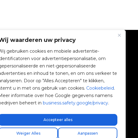
Wij waarderen uw privacy
BEDRIJF
Wij gebruiken cookies en mobiele advertentie-
identificatoren voor advertentiepersonalisatie, om
V2C Gemeenschap
gepersonaliseerde en niet-gepersonaliseerde
advertenties en inhoud te tonen, en om ons verkeer te
e-Chargers
analyseren. Door op "Alles Accepteren" te klikken,
stemt u in met ons gebruik van cookies.
Cookiebeleid
.
V2C Cloud
Meer informatie over hoe Google gegevens namens
bedrijven beheert in
business.safety.google/privacy
.
V2C Payments
Blog
Accepteer alles
Weiger Alles
Aanpassen