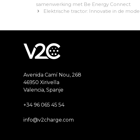
samenwerking met Be Energy Connect
Elektrische tractor: Innovatie in de mo
Avenida Camí Nou, 268
46950 Xirivella
Valencia, Spanje
+34 96 065 45 54
info@v2charge.com