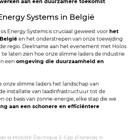
 werken aan een duurzamere toekomst
.
nergy Systems in België
s Energy Systems is cruciaal geweest voor
het
België
en het onderstrepen van onze toewijding
n de regio. Deelname aan het evenement met Holos
 te laten zien hoe onze slimme laders de industrie
 in een
omgeving die duurzaamheid en
onze slimme laders het landschap van
de installatie van laadinfrastructuur tot de
n op basis van zonne-energie, elke stap die we
ing aan een schonere en efficiëntere
 la Mobilité Électrique E-Cap (Frankrijk) in