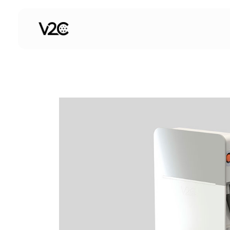
Ga
naar
de
inhoud