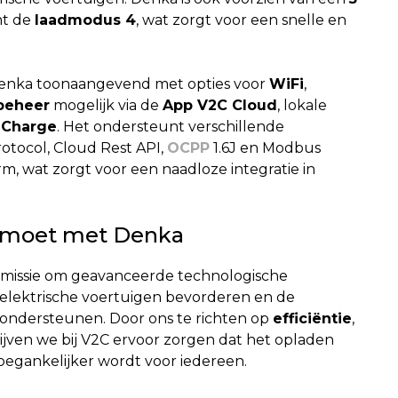
nt de
laadmodus 4
, wat zorgt voor een snelle en
s Denka toonaangevend met opties voor
WiFi
,
beheer
mogelijk via de
App V2C Cloud
, lokale
 Charge
. Het ondersteunt verschillende
otocol, Cloud Rest API,
OCPP
1.6J en Modbus
m, wat zorgt voor een naadloze integratie in
emoet met Denka
 missie om geavanceerde technologische
 elektrische voertuigen bevorderen en de
ondersteunen. Door ons te richten op
efficiëntie
,
blijven we bij V2C ervoor zorgen dat het opladen
oegankelijker wordt voor iedereen.