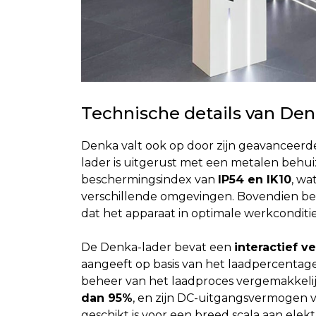
Technische details van De
Denka valt ook op door zijn geavanceer
lader is uitgerust met een metalen behuiz
beschermingsindex van
IP54 en IK10
, wa
verschillende omgevingen. Bovendien besc
dat het apparaat in optimale werkconditi
De Denka-lader bevat een
interactief v
aangeeft op basis van het laadpercentage
beheer van het laadproces vergemakkelijk
dan 95%
, en zijn DC-uitgangsvermogen v
geschikt is voor een breed scala aan elek