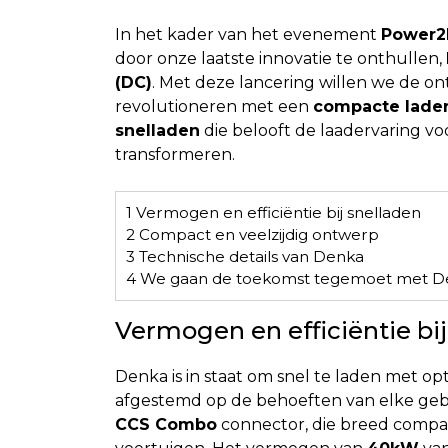
In het kader van het evenement
Power2
door onze laatste innovatie te onthullen,
(DC)
. Met deze lancering willen we de on
revolutioneren met een
compacte lader
snelladen
die belooft de laadervaring vo
transformeren.
1
Vermogen en efficiëntie bij snelladen
2
Compact en veelzijdig ontwerp
3
Technische details van Denka
4
We gaan de toekomst tegemoet met D
Vermogen en efficiëntie bij
Denka is in staat om snel te laden met op
afgestemd op de behoeften van elke gebr
CCS Combo
connector, die breed compat