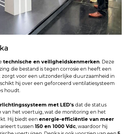
nka
de
technische en veiligheidskenmerken
. Deze
ing die bestand is tegen corrosie en heeft een
t zorgt voor een uitzonderlijke duurzaamheid in
hikt hij over een geforceerd ventilatiesysteem
es houdt.
erlichtingssysteem met LED’s
dat de status
 van het voertuig, wat de monitoring en het
t. Hij biedt een
energie-efficiëntie van meer
arieert tussen
150 en 1000 Vdc
, waardoor hij
trische voertuigen. Denka is ook voorzien van een
5