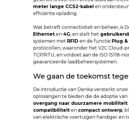
meter lange CCS2-kabel
en ondersteu
efficiënte oplading.
Wat betreft connectiviteit en beheer, i
Ethernet
en
4G
, en stelt het
gebruikers
systemen met
RFID
en de functie
Plug &
protocollen, waaronder het V2C Cloud-pr
TCP/RTU, en voldoet aan de ISO 15118-nor
geavanceerde laadbeheersystemen.
We gaan de toekomst teg
De introductie van Denka versterkt onze
oplossingen te bieden die de adoptie van
overgang naar duurzamere mobiliteit
compatibiliteit
en
compact ontwerp
, 
van elektrische voertuigen handiger en t