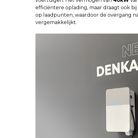
voertuigen. Het vermogen van
40kW
van
efficiëntere oplading, maar draagt ook bi
op laadpunten, waardoor de overgang na
vergemakkelijkt.