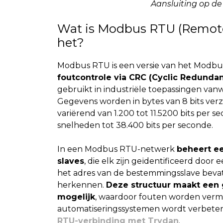
Aansluiting op d
Wat is Modbus RTU (Remote
het?
Modbus RTU is een versie van het Modbu
foutcontrole via CRC (Cyclic Redunda
gebruikt in industriële toepassingen van
Gegevens worden in bytes van 8 bits ver
variërend van 1.200 tot 11.5200 bits per
snelheden tot 38.400 bits per seconde.
In een Modbus RTU-netwerk
beheert e
slaves
, die elk zijn geïdentificeerd door
het adres van de bestemmingsslave bevatt
herkennen.
Deze structuur maakt een 
mogelijk
, waardoor fouten worden verm
automatiseringssystemen wordt verbeterd.
RTU-verbinding met Trydan
.