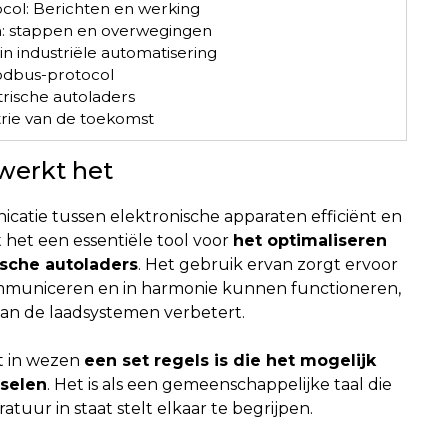
col: Berichten en werking
: stappen en overwegingen
n industriële automatisering
odbus-protocol
rische autoladers
trie van de toekomst
werkt het
atie tussen elektronische apparaten efficiënt en
het een essentiële tool voor
het optimaliseren
ische autoladers
. Het gebruik ervan zorgt ervoor
mmuniceren en in harmonie kunnen functioneren,
 van de laadsystemen verbetert.
t in wezen
een set regels is die het mogelijk
sselen
. Het is als een gemeenschappelijke taal die
tuur in staat stelt elkaar te begrijpen.