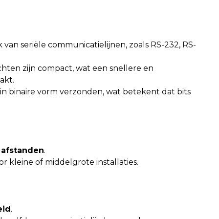
 van seriële communicatielijnen, zoals RS-232, RS-
ichten zijn compact, wat een snellere en
akt.
n binaire vorm verzonden, wat betekent dat bits
 afstanden
.
r kleine of middelgrote installaties.
eid
.