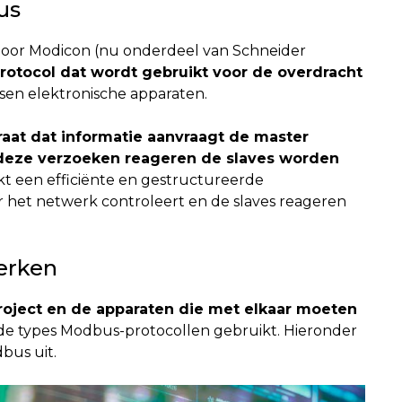
us
door Modicon (nu onderdeel van Schneider
otocol dat wordt gebruikt voor de overdracht
sen elektronische apparaten.
raat dat informatie aanvraagt de master
 deze verzoeken reageren de slaves worden
kt een efficiënte en gestructureerde
r het netwerk controleert en de slaves reageren
erken
roject en de apparaten die met elkaar moeten
nde types Modbus-protocollen gebruikt. Hieronder
bus uit.