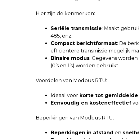
Hier zijn de kenmerken:
Seriële transmissie
: Maakt gebruik
485, enz.
Compact berichtformaat
: De ber
efficiëntere transmissie mogelijk ma
Binaire modus
: Gegevens worden i
(0’s en 1’s) worden gebruikt.
Voordelen van Modbus RTU:
Ideaal voor
korte tot gemiddelde
Eenvoudig en kosteneffectief
voo
Beperkingen van Modbus RTU:
Beperkingen
in afstand
en
snelh