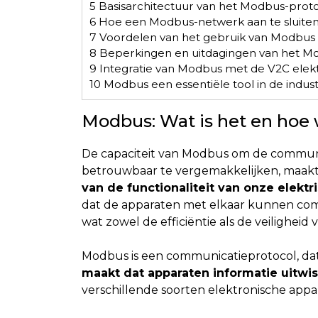
5
Basisarchitectuur van het Modbus-proto
6
Hoe een Modbus-netwerk aan te sluiten
7
Voordelen van het gebruik van Modbus i
8
Beperkingen en uitdagingen van het M
9
Integratie van Modbus met de V2C elekt
10
Modbus een essentiële tool in de indus
Modbus: Wat is het en hoe 
De capaciteit van Modbus om de communic
betrouwbaar te vergemakkelijken, maakt 
van de functionaliteit van onze elektr
dat de apparaten met elkaar kunnen co
wat zowel de efficiëntie als de veiligheid
Modbus is een communicatieprotocol, da
maakt dat apparaten informatie uitwi
verschillende soorten elektronische appara