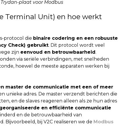
e Trydan-plaat voor Modbus
 Terminal Unit) en hoe werkt
s-protocol die
binaire codering en een robuuste
ncy Check) gebruikt
. Dit protocol wordt veel
wege zijn
eenvoud en betrouwbaarheid
.
zonden via seriële verbindingen, met snelheden
 seconde, hoewel de meeste apparaten werken bij
en master de communicatie met een of meer
 een unieke adres. De master verzendt berichten die
en, en de slaves reageren alleen als ze hun adres
georganiseerde en efficiënte communicatie
inderd en de betrouwbaarheid van
 Bijvoorbeeld, bij V2C realiseren we de
Modbus