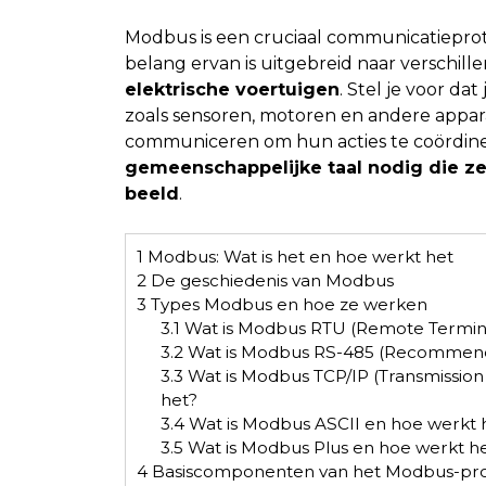
Modbus is een cruciaal communicatieproto
belang ervan is uitgebreid naar verschil
elektrische voertuigen
. Stel je voor da
zoals sensoren, motoren en andere appar
communiceren om hun acties te coördine
gemeenschappelijke taal nodig die ze
beeld
.
1
Modbus: Wat is het en hoe werkt het
2
De geschiedenis van Modbus
3
Types Modbus en hoe ze werken
3.1
Wat is Modbus RTU (Remote Termina
3.2
Wat is Modbus RS-485 (Recommende
3.3
Wat is Modbus TCP/IP (Transmission
het?
3.4
Wat is Modbus ASCII en hoe werkt 
3.5
Wat is Modbus Plus en hoe werkt h
4
Basiscomponenten van het Modbus-pro