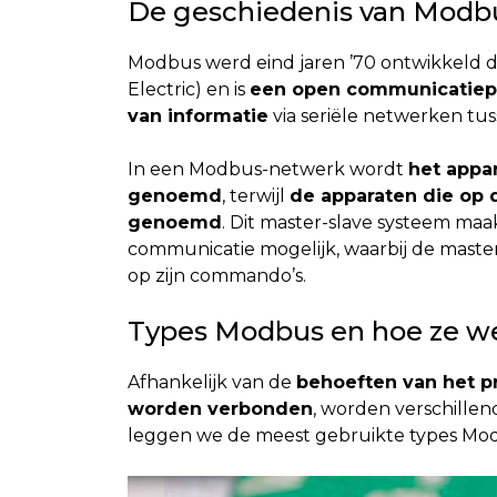
De geschiedenis van Modb
Modbus werd eind jaren ’70 ontwikkeld 
Electric) en is
een open communicatiepr
van informatie
via seriële netwerken tus
In een Modbus-netwerk wordt
het appa
genoemd
, terwijl
de apparaten die op
genoemd
. Dit master-slave systeem maa
communicatie mogelijk, waarbij de maste
op zijn commando’s.
Types Modbus en hoe ze w
Afhankelijk van de
behoeften van het p
worden verbonden
, worden verschille
leggen we de meest gebruikte types Mod