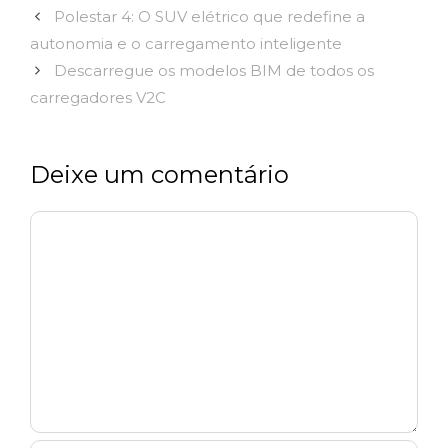
Polestar 4: O SUV elétrico que redefine a
autonomia e o carregamento inteligente
Descarregue os modelos BIM de todos os
carregadores V2C
Deixe um comentário
Comentário
Nome
Email
Site