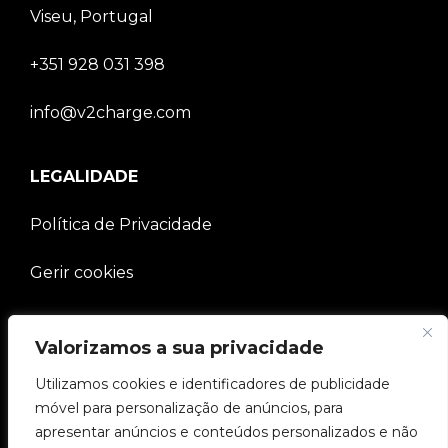
Viseu, Portugal
+351 928 031 398
info@v2charge.com
LEGALIDADE
Política de Privacidade
Gerir cookies
EMPRESA
Valorizamos a sua privacidade
Comunidade V2C
Utilizamos cookies e identificadores de publicidade
móvel para personalização de anúncios, para
e-Chargers
apresentar anúncios e conteúdos personalizados e não