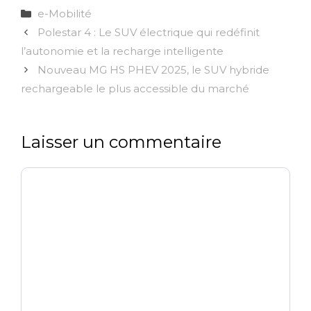
Catégories
e-Mobilité
Polestar 4 : Le SUV électrique qui redéfinit
l’autonomie et la recharge intelligente
Nouveau MG HS PHEV 2025, le SUV hybride
rechargeable le plus accessible du marché
Laisser un commentaire
Commentaire
Nom
E-
Site
mail
web