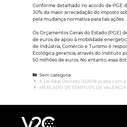
Conforme detalhado no acordo de PGE d
30% da maior arrecadação do imposto sob
pela mudança normativa para tais ações.
Os Orçamentos Gerais do Estado (PGE) de
de euros de apoio à mobilidade energetica
de Indústria, Comércio e Turismo é respon
Ecológica gerencia, através do Instituto p
50 milhões de euros. No entanto, essa do
Categorias
Sem categoria
A Lei Real Decreto 15/2018 acaba com a 
MERCADO DE STARTUPS DE VALÈNCIA 