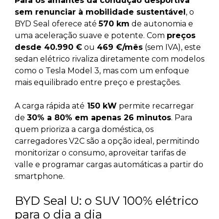
Para os amantes da condução desportiva
sem renunciar à mobilidade sustentável
, o
BYD Seal oferece até
570 km
de autonomia e
uma aceleração suave e potente. Com
preços
desde 40.990 €
ou
469 €/mês
(sem IVA), este
sedan elétrico rivaliza diretamente com modelos
como o Tesla Model 3, mas com um enfoque
mais equilibrado entre preço e prestações.
A carga rápida até
150 kW
permite recarregar
de
30% a 80% em apenas 26 minutos
. Para
quem prioriza a carga doméstica, os
carregadores V2C são a opção ideal, permitindo
monitorizar o consumo, aproveitar tarifas de
valle e programar cargas automáticas a partir do
smartphone.
BYD Seal U: o SUV 100% elétrico
para o dia a dia