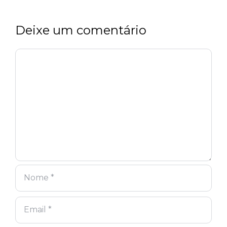
Deixe um comentário
Comentário
Nome
Email
Site