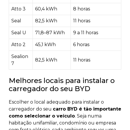
Atto 3
60,4 kWh
8 horas
Seal
82,5 kWh
11 horas
Seal U
71,8–87 kWh
9 a 11 horas
Atto 2
45,1 kWh
6 horas
Sealion
82,5 kWh
11 horas
7
Melhores locais para instalar o
carregador do seu BYD
Escolher o local adequado para instalar o
carregador do seu
carro BYD é tão importante
como selecionar o veículo
. Seja numa
habitação unifamiliar, condomínio ou empresa
com frota elétrica, cada ambiente requer uma