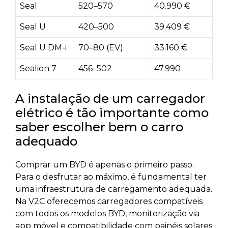
Seal
520–570
40.990 €
Seal U
420–500
39.409 €
Seal U DM-i
70–80 (EV)
33.160 €
Sealion 7
456–502
47.990
A instalação de um carregador
elétrico é tão importante como
saber escolher bem o carro
adequado
Comprar um BYD é apenas o primeiro passo.
Para o desfrutar ao máximo, é fundamental ter
uma infraestrutura de carregamento adequada.
Na V2C oferecemos carregadores compatíveis
com todos os modelos BYD, monitorização via
app móvel e compatibilidade com painéis solares