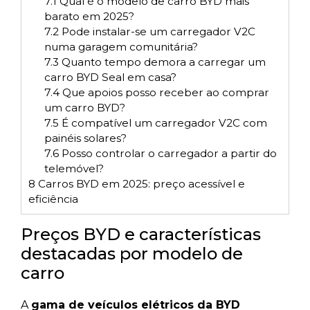
7.1
Qual é o modelo de carro BYD mais
barato em 2025?
7.2
Pode instalar-se um carregador V2C
numa garagem comunitária?
7.3
Quanto tempo demora a carregar um
carro BYD Seal em casa?
7.4
Que apoios posso receber ao comprar
um carro BYD?
7.5
É compatível um carregador V2C com
painéis solares?
7.6
Posso controlar o carregador a partir do
telemóvel?
8
Carros BYD em 2025: preço acessível e
eficiência
Preços BYD e características
destacadas por modelo de
carro
A
gama de veículos elétricos da BYD