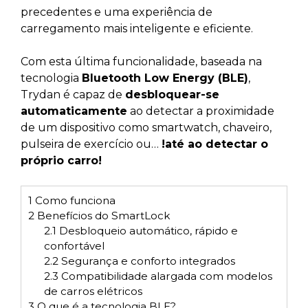
precedentes e uma experiência de
carregamento mais inteligente e eficiente.
Com esta última funcionalidade, baseada na
tecnologia
Bluetooth Low Energy (BLE)
,
Trydan é capaz de
desbloquear-se
automaticamente
ao detectar a proximidade
de um dispositivo como smartwatch, chaveiro,
pulseira de exercício ou…
!até ao detectar o
próprio carro!
1
Como funciona
2
Benefícios do SmartLock
2.1
Desbloqueio automático, rápido e
confortável
2.2
Segurança e conforto integrados
2.3
Compatibilidade alargada com modelos
de carros elétricos
3
O que é a tecnologia BLE?