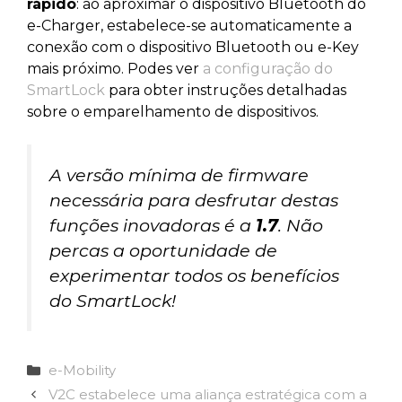
rápido
: ao aproximar o dispositivo Bluetooth do
e-Charger, estabelece-se automaticamente a
conexão com o dispositivo Bluetooth ou e-Key
mais próximo. Podes ver
a configuração do
SmartLock
para obter instruções detalhadas
sobre o emparelhamento de dispositivos.
A versão mínima de firmware
necessária para desfrutar destas
funções inovadoras é a
1.7
. Não
percas a oportunidade de
experimentar todos os benefícios
do SmartLock!
Categorias
e-Mobility
V2C estabelece uma aliança estratégica com a