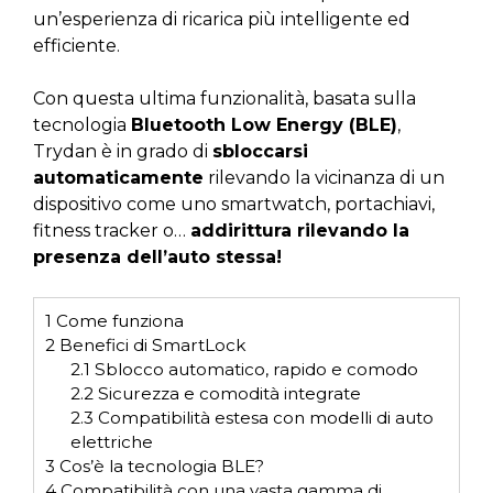
un’esperienza di ricarica più intelligente ed
efficiente.
Con questa ultima funzionalità, basata sulla
tecnologia
Bluetooth Low Energy (BLE)
,
Trydan è in grado di
sbloccarsi
automaticamente
rilevando la vicinanza di un
dispositivo come uno smartwatch, portachiavi,
fitness tracker o…
addirittura rilevando la
presenza dell’auto stessa!
1
Come funziona
2
Benefici di SmartLock
2.1
Sblocco automatico, rapido e comodo
2.2
Sicurezza e comodità integrate
2.3
Compatibilità estesa con modelli di auto
elettriche
3
Cos’è la tecnologia BLE?
4
Compatibilità con una vasta gamma di