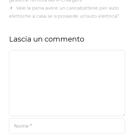
Vale la pena avere un caricabatterie per auto
elettriche a casa se si possiede un’auto elettrica?
Lascia un commento
Commento
Nome
Email
Sito
web