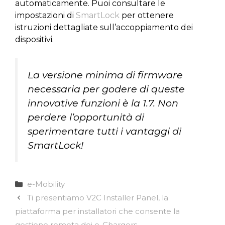
automaticamente. Puoi consultare le
impostazioni di
SmartLock
per ottenere
istruzioni dettagliate sull’accoppiamento dei
dispositivi.
La versione minima di firmware
necessaria per godere di queste
innovative funzioni è la 1.7. Non
perdere l’opportunità di
sperimentare tutti i vantaggi di
SmartLock!
Categorie
e-Mobility
Ti presentiamo V2C Installer Panel, la
piattaforma per installatori che consente la
gestione remota dei e-Chargers