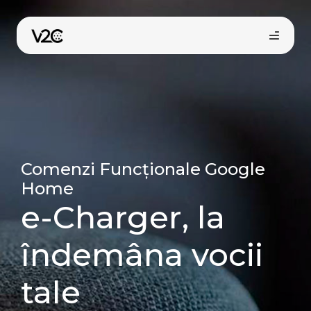
Sari
la
conținut
Comenzi Funcționale Google
Home
Cumpără online
e-Charger, la
îndemâna vocii
tale