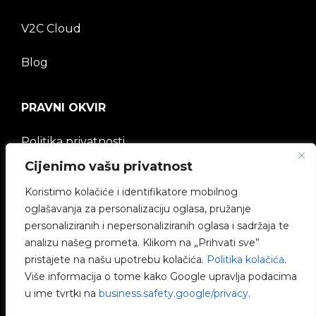
V2C Cloud
Blog
PRAVNI OKVIR
Politika privatnosti
Cijenimo vašu privatnost
Pravna napomena
Koristimo kolačiće i identifikatore mobilnog
Politika kolačića
oglašavanja za personalizaciju oglasa, pružanje
personaliziranih i nepersonaliziranih oglasa i sadržaja te
Etički kanal
analizu našeg prometa. Klikom na „Prihvati sve”
pristajete na našu upotrebu kolačića.
Politika kolačića
.
Politika kvalitete
Više informacija o tome kako Google upravlja podacima
u ime tvrtki na
business.safety.google/privacy
.
Upravljanje kolačićima