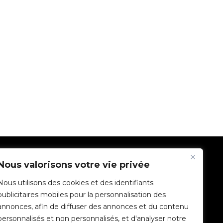
SOCIÉTÉ
Nous valorisons votre vie privée
Nous utilisons des cookies et des identifiants
Communauté V2C
publicitaires mobiles pour la personnalisation des
annonces, afin de diffuser des annonces et du contenu
e-Chargers
personnalisés et non personnalisés, et d'analyser notre