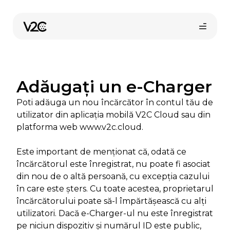
Sari
la
conținut
Adăugați un e-Charger
Poti adăuga un nou încărcător în contul tău de
utilizator din aplicația mobilă V2C Cloud sau din
platforma web www.v2c.cloud.
Cumpără online
Este important de menționat că, odată ce
încărcătorul este înregistrat, nu poate fi asociat
din nou de o altă persoană, cu excepția cazului
în care este șters. Cu toate acestea, proprietarul
încărcătorului poate să-l împărtășească cu alți
utilizatori. Dacă e-Charger-ul nu este înregistrat
pe niciun dispozitiv și numărul ID este public,