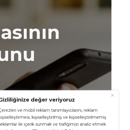
asının
zunu
Gizliliğinize değer veriyoruz
Çerezleri ve mobil reklam tanımlayıcılarını, reklam
kişiselleştirmesi, kişiselleştirilmiş ve kişiselleştirilmemiş
reklamlar ile içerik sunmak ve trafiğimizi analiz etmek