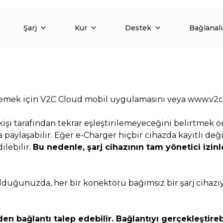
Şarj
Kur
Destek
Bağlanal
 eklemek için V2C Cloud mobil uygulamasını veya www.v2c
 kişi tarafından tekrar eşleştirilemeyeceğini belirtmek ö
la paylaşabilir. Eğer e-Charger hiçbir cihazda kayıtlı de
ilebilir.
Bu nedenle, şarj cihazının tam yönetici izinl
 olduğunuzda, her bir konektörü bağımsız bir şarj ciha
den bağlantı talep edebilir. Bağlantıyı gerçekleştire