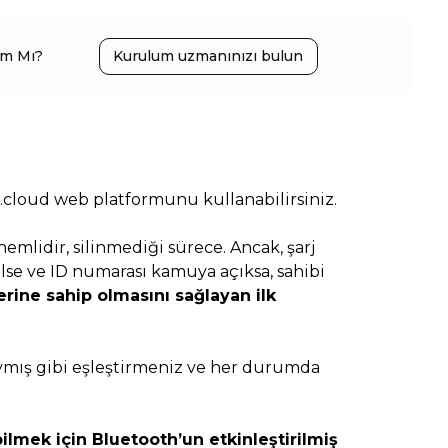
ım Mı?
Kurulum uzmanınızı bulun
.cloud web platformunu kullanabilirsiniz.
nemlidir, silinmediği sürece. Ancak, şarj
ğilse ve ID numarası kamuya açıksa, sahibi
erine sahip olmasını sağlayan ilk
zıymış gibi eşleştirmeniz ve her durumda
bilmek için Bluetooth’un etkinleştirilmiş