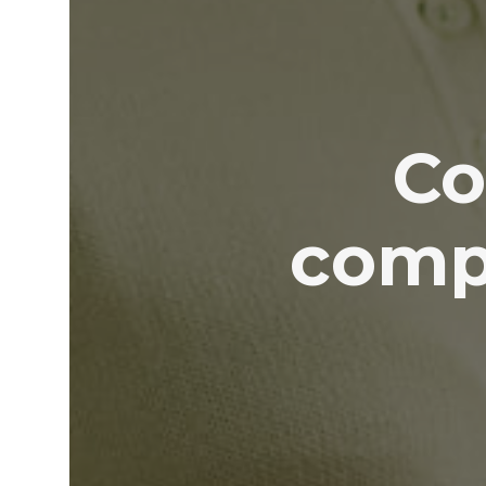
Co
compl