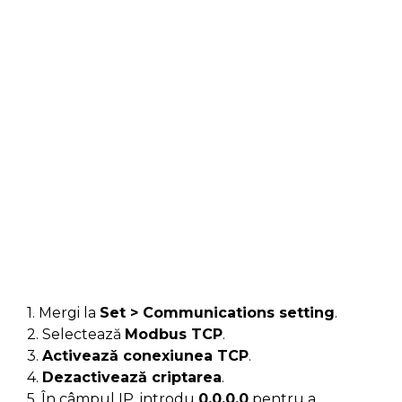
1. Mergi la
Set > Communications setting
.
2. Selectează
Modbus TCP
.
3.
Activează conexiunea TCP
.
4.
Dezactivează criptarea
.
5. În câmpul IP, introdu
0.0.0.0
pentru a