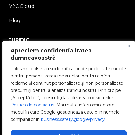
V2C Cloud
Blog
JURIDIC
Apreciem confidențialitatea
Politica de confidențialitate
dumneavoastră
Aviz juridic
Folosim cookie-uri și identificatori de publicitate mobile
pentru personalizarea reclamelor, pentru a oferi
Politica de cookie-uri
reclame și conținut personalizate și non-personalizate,
precum și pentru a analiza traficul nostru. Prin clic pe
Canal etic
„Acceptă tot”, consimțiți la utilizarea cookie-urilor.
Politica de cookie-uri
. Mai multe informații despre
Politica de calitate
modul în care Google gestionează datele în numele
companiilor în
business.safety.google/privacy
.
Gestionează cookie-urile