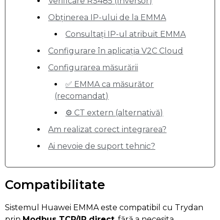
Verificare RS485 (Inversor)
Obținerea IP-ului de la EMMA
Consultați IP-ul atribuit EMMA
Configurare în aplicația V2C Cloud
Configurarea măsurării
✅ EMMA ca măsurător
(recomandat)
⚙️ CT extern (alternativă)
Am realizat corect integrarea?
Ai nevoie de suport tehnic?
Compatibilitate
Sistemul Huawei EMMA este compatibil cu Trydan
prin
Modbus TCP/IP direct
, fără a necesita