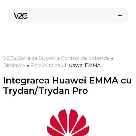
Sari
la
conținut
V2C
»
Zona de Suport
»
Control de potencia
»
Dinámico
»
Fotovoltaica
»
Huawei EMMA
Integrarea Huawei EMMA cu
Trydan/Trydan Pro