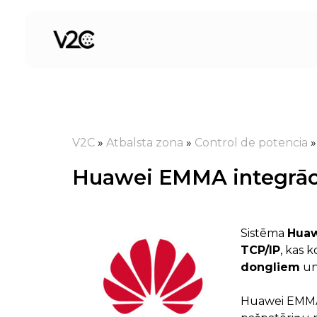
Skip
to
content
V2C
»
Atbalsta zona
»
Control de potencia
Huawei EMMA integrāci
Sistēma
Huaw
TCP/IP
, kas 
dongliem
un 
Huawei EMMA d