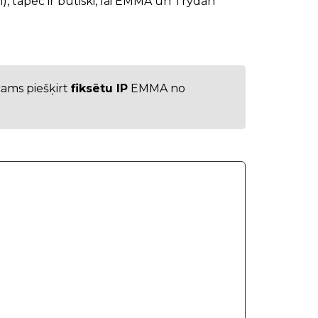
), tāpēc ir būtiski, lai EMMA un Trydan
icams piešķirt
fiksētu IP
EMMA no