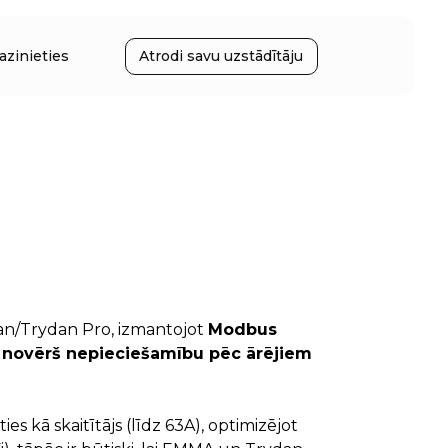
azinieties
Atrodi savu uzstādītāju
dan/Trydan Pro, izmantojot
Modbus
a
novērš nepieciešamību pēc ārējiem
 kā skaitītājs (līdz 63A), optimizējot