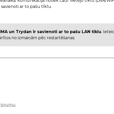
eāllaikā. Komunikācija notiek caur vietējo tīklu (LAN/WiFi
savienoti ar to pašu tīklu.
MA un Trydan ir savienoti ar to pašu LAN tīklu
. Iete
vairītos no izmaiņām pēc restartēšanas.
enojumu