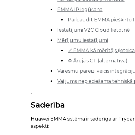
EMMA IP iegūšana
Pārbaudīt EMMA piešķirto 
Iestatījumi V2C Cloud lietotnē
Mērījumu iestatījumi
✅ EMMA kā mērītājs (ieteic
⚙️ Ārējais CT (alternatīva)
Vai esmu pareizi veicis integrācij
Vai jums nepieciešama tehniskā 
Saderība
Huawei EMMA sistēma ir saderīga ar Trydan
aspekti: