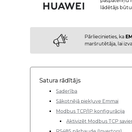
pašpatēriņu r
lādētājs būtu 
Pārliecinieties, ka
EM
maršrutētāja, lai iz
Satura rādītājs
Saderība
Sākotnējā piekļuve Emmai
Modbus TCP/IP konfigurācija
Aktivizēt Modbus TCP savi
RS485 pārbaude (Invertors)