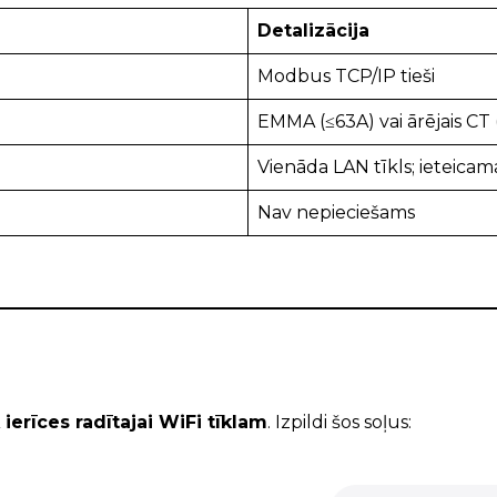
Detalizācija
Modbus TCP/IP tieši
EMMA (≤63A) vai ārējais CT (
Vienāda LAN tīkls; ieteicama
Nav nepieciešams
i
erīces radītajai WiFi tīklam
. Izpildi šos soļus: