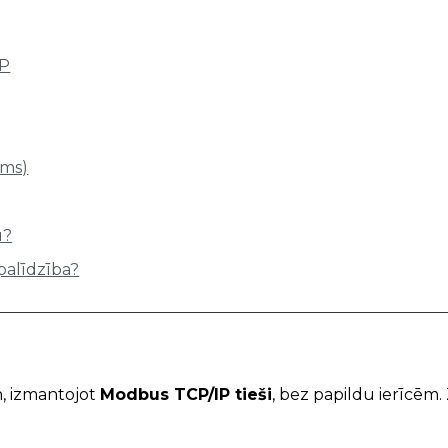
IP
ams)
u?
palīdzība?
, izmantojot
Modbus TCP/IP tieši
, bez papildu ierīcēm. 