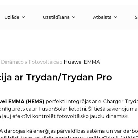
Uzlāde
Uzstādīšana
Atbalsts
S
»
Dinámico
»
Fotovoltaica
»
Huawei EMMA
ja ar Trydan/Trydan Pro
ei EMMA (HEMS)
perfekti integrējas ar e-Charger Try
konfigurēts caur FusionSolar lietotni. Šī tiešā savienojum
ļauj efektīvi kontrolēt fotovoltāisko jaudu dinamiski.
arbojas kā enerģijas pārvaldības sistēma un var darboties