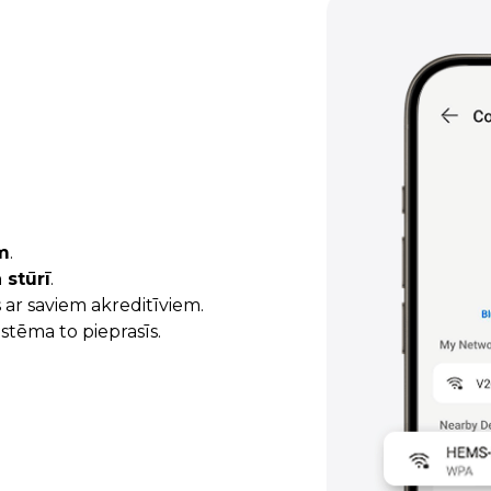
am
.
stūrī
.
s ar saviem akreditīviem.
sistēma to pieprasīs.