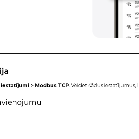
ija
 iestatījumi > Modbus TCP
. Veiciet šādus iestatījumus, 
savienojumu