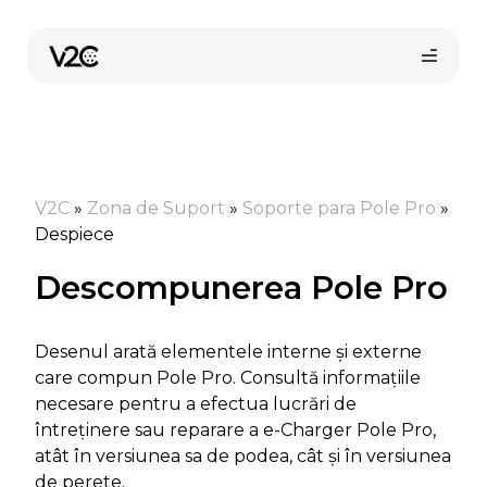
Sari
la
conținut
V2C
»
Zona de Suport
»
Soporte para Pole Pro
»
Despiece
Descompunerea Pole Pro
Cumpără online
Desenul arată elementele interne și externe
care compun Pole Pro. Consultă informațiile
necesare pentru a efectua lucrări de
întreținere sau reparare a e-Charger Pole Pro,
atât în versiunea sa de podea, cât și în versiunea
de perete.