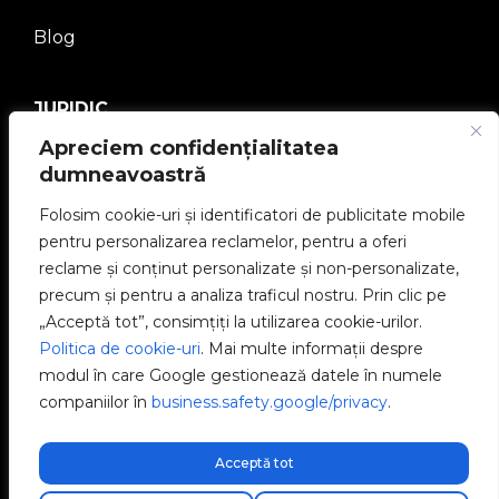
Blog
JURIDIC
Apreciem confidențialitatea
Politica de confidențialitate
dumneavoastră
Folosim cookie-uri și identificatori de publicitate mobile
Aviz juridic
pentru personalizarea reclamelor, pentru a oferi
reclame și conținut personalizate și non-personalizate,
Politica de cookie-uri
precum și pentru a analiza traficul nostru. Prin clic pe
„Acceptă tot”, consimțiți la utilizarea cookie-urilor.
Canal etic
Politica de cookie-uri
. Mai multe informații despre
modul în care Google gestionează datele în numele
Politica de calitate
companiilor în
business.safety.google/privacy
.
Gestionează cookie-urile
Acceptă tot