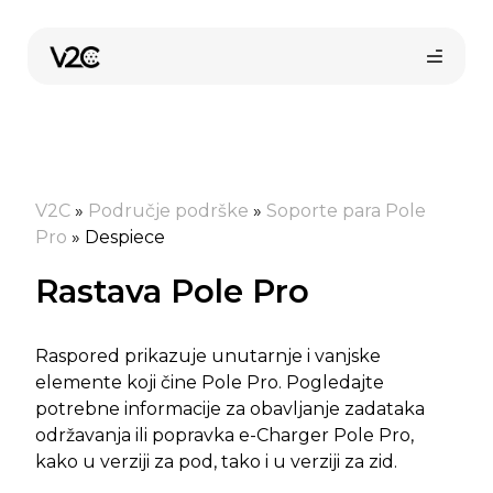
Preskoči
na
sadržaj
V2C
»
Područje podrške
»
Soporte para Pole
Pro
»
Despiece
Rastava Pole Pro
Kupi online
Raspored prikazuje unutarnje i vanjske
elemente koji čine Pole Pro. Pogledajte
potrebne informacije za obavljanje zadataka
održavanja ili popravka e-Charger Pole Pro,
kako u verziji za pod, tako i u verziji za zid.