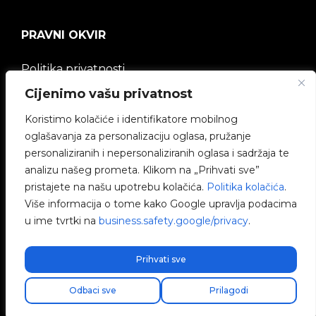
PRAVNI OKVIR
Politika privatnosti
Cijenimo vašu privatnost
Pravna napomena
Koristimo kolačiće i identifikatore mobilnog
oglašavanja za personalizaciju oglasa, pružanje
Politika kolačića
personaliziranih i nepersonaliziranih oglasa i sadržaja te
analizu našeg prometa. Klikom na „Prihvati sve”
Etički kanal
pristajete na našu upotrebu kolačića.
Politika kolačića
.
Više informacija o tome kako Google upravlja podacima
Politika kvalitete
u ime tvrtki na
business.safety.google/privacy
.
Upravljanje kolačićima
Prihvati sve
Odbaci sve
Prilagodi
V2C © 2026 All rights reserved.