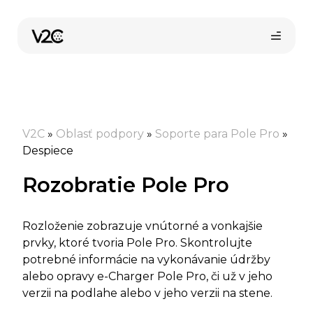
Preskočiť
na
obsah
V2C
»
Oblasť podpory
»
Soporte para Pole Pro
»
Despiece
Rozobratie Pole Pro
Kúpiť online
Rozloženie zobrazuje vnútorné a vonkajšie
prvky, ktoré tvoria Pole Pro. Skontrolujte
potrebné informácie na vykonávanie údržby
alebo opravy e-Charger Pole Pro, či už v jeho
verzii na podlahe alebo v jeho verzii na stene.