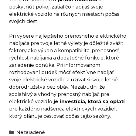
poskytnúť pokoj, zatiaľ čo nabíjaš svoje
elektrické vozidlo na rôznych miestach počas
svojich ciest.
Pri výbere najlepšieho prenosného elektrického
nabíjača pre tvoje letné výlety je dôležité zvážiť
faktory ako výkon a kompatibilita, prenosnosť,
rýchlosť nabíjania a dodatočné funkcie, ktoré
zariadenie ponúka. Pri informovanom
rozhodovaní budeš môcť efektívne nabíjať
svoje elektrické vozidlo a užívať si svoje letné
dobrodružstvá bez obáv. Nezabudni, že
spoľahlivý a vhodný prenosný nabíjač pre
elektrické vozidlo
je investícia, ktorá sa oplatí
pre každého nadšenca elektrických vozidiel,
ktorý plánuje cestovať počas tejto sezóny.
Kategórie
Nezaradené