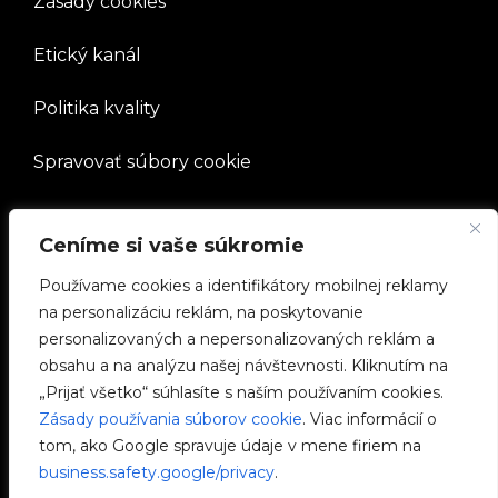
Zásady cookies
Etický kanál
Politika kvality
Spravovať súbory cookie
SPOLOČNOSŤ
Ceníme si vaše súkromie
Pracovať s nami
Používame cookies a identifikátory mobilnej reklamy
na personalizáciu reklám, na poskytovanie
e-Chargers
personalizovaných a nepersonalizovaných reklám a
obsahu a na analýzu našej návštevnosti. Kliknutím na
V2C Power
„Prijať všetko“ súhlasíte s naším používaním cookies.
Zásady používania súborov cookie
. Viac informácií o
V2C Cloud
tom, ako Google spravuje údaje v mene firiem na
business.safety.google/privacy
.