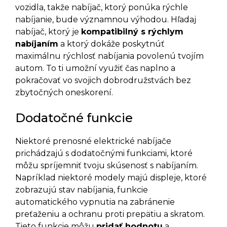
vozidla, takže nabíjač, ktorý ponúka rýchle
nabíjanie, bude významnou výhodou. Hľadaj
nabíjač, ktorý je
kompatibilný s rýchlym
nabíjaním
a ktorý dokáže poskytnúť
maximálnu rýchlosť nabíjania povolenú tvojím
autom. To ti umožní využiť čas naplno a
pokračovať vo svojich dobrodružstvách bez
zbytočných oneskorení.
Dodatočné funkcie
Niektoré prenosné elektrické nabíjače
prichádzajú s dodatočnými funkciami, ktoré
môžu spríjemniť tvoju skúsenosť s nabíjaním.
Napríklad niektoré modely majú displeje, ktoré
zobrazujú stav nabíjania, funkcie
automatického vypnutia na zabránenie
preťaženiu a ochranu proti prepätiu a skratom.
Tieto funkcie môžu
pridať hodnotu
a