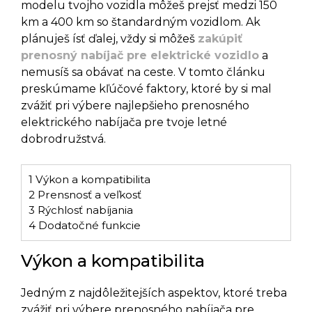
modelu tvojho vozidla môžeš prejsť medzi 150
km a 400 km so štandardným vozidlom. Ak
plánuješ ísť ďalej, vždy si môžeš
zakúpiť
prenosný nabíjač pre elektrické vozidlo
a
nemusíš sa obávať na ceste. V tomto článku
preskúmame kľúčové faktory, ktoré by si mal
zvážiť pri výbere najlepšieho prenosného
elektrického nabíjača pre tvoje letné
dobrodružstvá.
1
Výkon a kompatibilita
2
Prensnosť a veľkosť
3
Rýchlosť nabíjania
4
Dodatočné funkcie
Výkon a kompatibilita
Jedným z najdôležitejších aspektov, ktoré treba
zvážiť pri výbere prenosného nabíjača pre