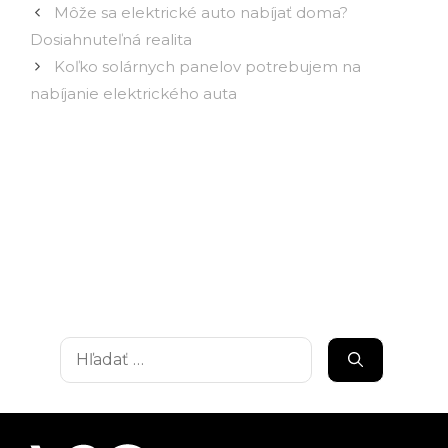
Môže sa elektrické auto nabíjať doma?
Dosiahnuteľná realita
Koľko solárnych panelov potrebujem na
nabíjanie elektrického auta
Hľadať: