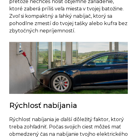
pretože nechceš nosiť objemné zariadenie,
ktoré zaberá príliš veľa miesta v tvojej batožine.
Zvoľ si kompaktný a ľahký nabíjač, ktorý sa
pohodlne zmestí do tvojej tašky alebo kufra bez
zbytočných nepríjemností.
Rýchlosť nabíjania
Rýchlosť nabíjania je ďalší dôležitý faktor, ktorý
treba zohľadniť. Počas svojich ciest môžeš mať
obmedzený čas na nabíjanie tvojho elektrického