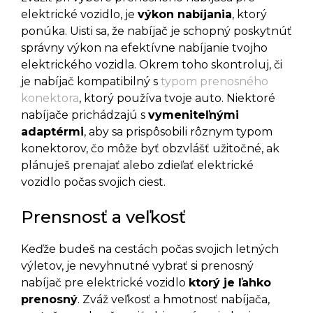
elektrické vozidlo, je
výkon nabíjania
, ktorý
ponúka. Uisti sa, že nabíjač je schopný poskytnúť
správny výkon na efektívne nabíjanie tvojho
elektrického vozidla. Okrem toho skontroluj, či
je nabíjač kompatibilný s
typom prenosného
konektora
, ktorý používa tvoje auto. Niektoré
nabíjače prichádzajú s
vymeniteľnými
adaptérmi
, aby sa prispôsobili rôznym typom
konektorov, čo môže byť obzvlášť užitočné, ak
plánuješ prenajať alebo zdieľať elektrické
vozidlo počas svojich ciest.
Prensnosť a veľkosť
Keďže budeš na cestách počas svojich letných
výletov, je nevyhnutné vybrať si prenosný
nabíjač pre elektrické vozidlo
ktorý je ľahko
prenosný
. Zváž veľkosť a hmotnosť nabíjača,